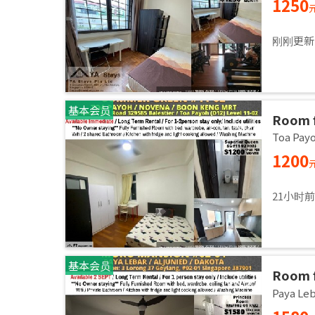
1250
刚刚更新
基本会员
Room 
room/1
Toa Pa
1200
21小时
基本会员
Room f
Master
Paya L
Sept