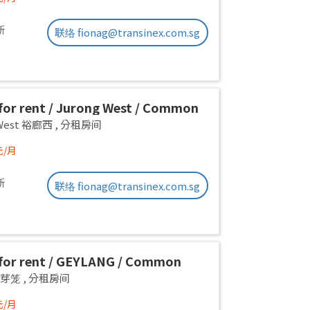
新
联络 fionag@transinex.com.sg
or rent / Jurong West / Common
1pax stay / Available Oct 2
 West 裕廊西
,
分租房间
元/月
新
联络 fionag@transinex.com.sg
or rent / GEYLANG / Common
 1pax stay / Available Immediately
g 芽笼
,
分租房间
元/月