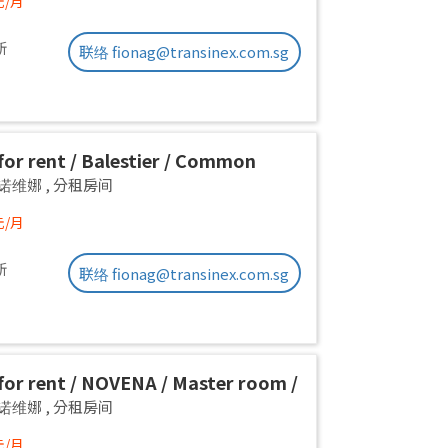
元/月
新
联络 fionag@transinex.com.sg
or rent / Balestier / Common
 1pax stay / Available Immediately
a 诺维娜
,
分租房间
元/月
新
联络 fionag@transinex.com.sg
or rent / NOVENA / Master room /
x stay / Available Immediately
a 诺维娜
,
分租房间
元/月