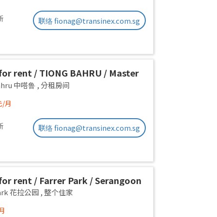
新
联络 fionag@transinex.com.sg
or rent / TIONG BAHRU / Master
 1pax stay / Available 17 August
Bahru 中嗒鲁
,
分租房间
元/月
新
联络 fionag@transinex.com.sg
or rent / Farrer Park / Serangoon
on room / 1pax stay / Available
 Park 花拉公园
,
整个住家
/月