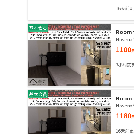
16天前
基本会员
Room f
Common
Noven
immed
1100
3小时前
基本会员
Room f
Common
Noven
immed
1180
16天前