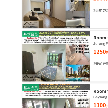
2天前更
基本会员
Room f
room / 
Jurong
1250
3天前更
基本会员
Room f
room /
Geylan
1100