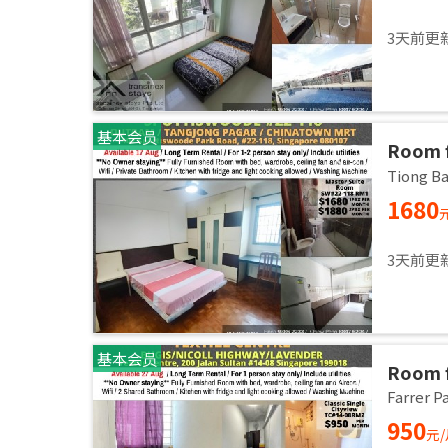
3天前更
基本会员
Room f
room /
Tiong 
1680
3天前更
基本会员
Room f
/ Comm
Farrer
27 Aug
950
元