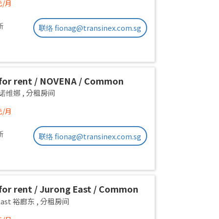
元/月
新
联络 fionag@transinex.com.sg
for rent / NOVENA / Common
1pax stay / Available Sept 2
a 诺维娜
,
分租房间
元/月
新
联络 fionag@transinex.com.sg
or rent / Jurong East / Common
1pax stay / Available 2 Sept
 East 裕廊东
,
分租房间