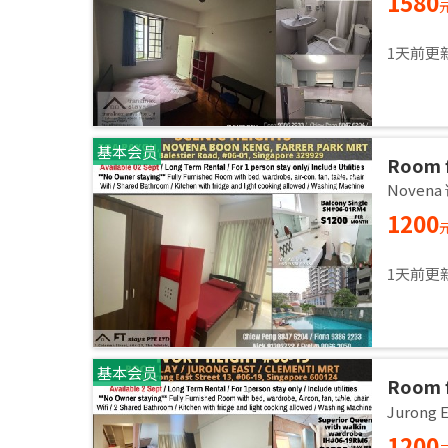
1580
1天前更
基本会员
Room 
room / 
Noven
1200
1天前更
基本会员
Room f
room / 
Jurong
1200