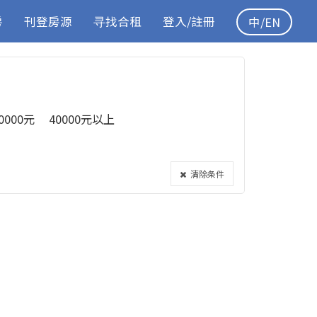
房
刊登房源
寻找合租
登入/註冊
中/EN
40000元
40000元以上
清除条件