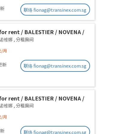
更新
联络 fionag@transinex.com.sg
or rent / BALESTIER / NOVENA /
 room / 1pax stay / Available
a 诺维娜
,
分租房间
iate
元/月
更新
联络 fionag@transinex.com.sg
or rent / BALESTIER / NOVENA /
 room / 1pax stay / Available
a 诺维娜
,
分租房间
iate
元/月
更新
联络 fionag@transinex.com.sg