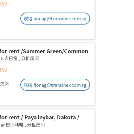
元/月
联络 fionag@transinex.com.sg
for rent /Summer Green/Common
 pax/Available Immediately
yoh 大巴窑
,
分租房间
元/月
前更新
联络 fionag@transinex.com.sg
or rent / Paya leybar, Dakota /
 room / 1pax stay / Available 2
ebar 巴耶利嗒
,
分租房间