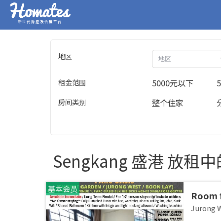
新世代房產及合租平台
地区
地区
租金范围
5000元以下
房间类别
整个住家
Sengkang 盛港 放租
基本会员
Room f
JURON
Jurong
stay /