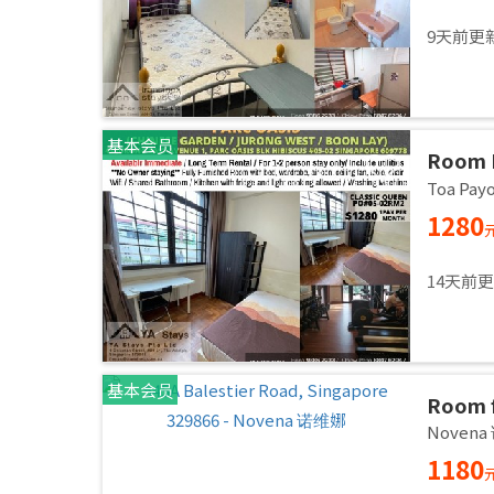
9天前更
基本会员
Room 
AVENU
Toa Pa
60977 
1280
Availa
14天前
基本会员
Room f
Common
Noven
immed
1180