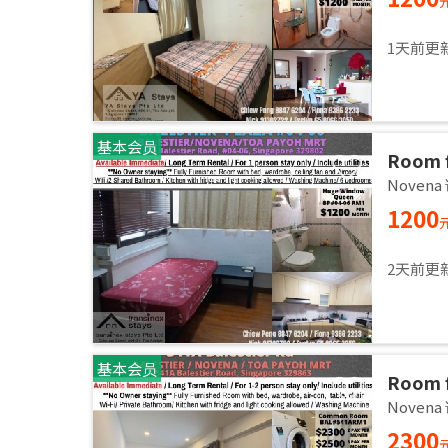
1天前更
基本会员
Room f
room /
Noven
1200
2天前更
基本会员
Room f
2,3 pa
Noven
2300