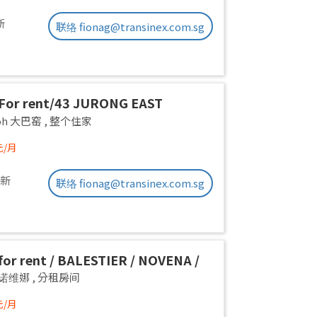
新
联络 fionag@transinex.com.sg
For rent/43 JURONG EAST
E 1, PARC OASIS BLK HIBISCUS
yoh 大巴窑
,
整个住家
Road/commen /for 1pax/
元/月
ble Immediate
更新
联络 fionag@transinex.com.sg
or rent / BALESTIER / NOVENA /
 room / 1pax stay / Available
a 诺维娜
,
分租房间
iate
元/月