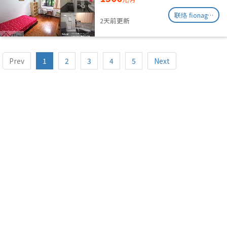
联络 fionag@transinex.com.sg
2天前更新
Prev
1
2
3
4
5
Next