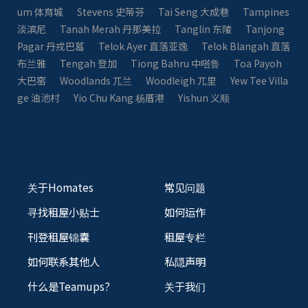
um 体育城
Stevens 史蒂芬
Tai Seng 大成巷
Tampines
淡滨尼
Tanah Merah 丹那美拉
Tanglin 东陵
Tanjong
Pagar 丹戎巴葛
Telok Ayer 直落亚逸
Telok Blangah 直落
布兰雅
Tengah 登加
Tiong Bahru 中嗒鲁
Toa Payoh
大巴窑
Woodlands 兀兰
Woodleigh 兀里
Yew Tee Villa
ge 油池村
Yio Chu Kang 杨厝港
Yishun 义顺
关于Homates
常见问题
寻找租屋小贴士
如何运作
刊登租屋锦囊
租屋专栏
如何联系其他人
私隠声明
什么是Teamups?
关于我们