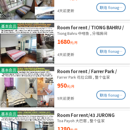
联络 fionag@transinex.com.sg
4天前更新
基本会员
Room for rent / TIONG BAHRU /
Master room / 1pax stay /
Tiong Bahru 中嗒鲁
,
分租房间
Available 17 August
1680
元/月
联络 fionag@transinex.com.sg
4天前更新
基本会员
Room for rent / Farrer Park /
Serangoon / Common room /
Farrer Park 花拉公园
,
整个住家
1pax stay / Available 27 Aug
950
元/月
联络 fionag@transinex.com.sg
9天前更新
基本会员
Room For rent/43 JURONG
EAST AVENUE 1, PARC OASIS
Toa Payoh 大巴窑
,
整个住家
BLK HIBISCUS 60977
1280
元/月