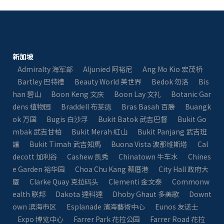
新加坡
Admiralty 海军部
Aljunied 阿裕尼
Ang Mo Kio 宏茂桥
Bartley 巴特禮
Beauty World 美世界
Bedok 勿洛
Bis
han 碧山
Boon Keng 文庆
Boon Lay 文礼
Botanic Gar
dens 植物园
Braddell 布莱徳
Bras Basah 百勝
Buangk
ok 万国
Bugis 白沙浮
Bukit Batok 武吉巴督
Bukit Go
mbak 武吉甘柏
Bukit Merah 紅山
Bukit Panjang 武吉班
讓
Bukit Timah 武吉知馬
Buona Vista 波那维斯塔
Cal
decott 加利谷
Cashew 凯秀
Chinatown 牛车水
Chines
e Garden 裕华园
Choa Chu Kang 蔡厝港
City Hall 政府大
厦
Clarke Quay 克拉码头
Clementi 金文泰
Commonw
ealth 联邦
Dakota 達科達
Dhoby Ghaut 多美歌
Downt
own 滨海市区
Esplanade 濱海藝術中心
Eunos 友诺士
Expo 博览中心
Farrer Park 花拉公园
Farrer Road 花拉