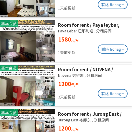
联络 fionag@transinex.com.sg
1天前更新
基本会员
Room for rent / Paya leybar,
Dakota / Master room / 1pax
Paya Lebar 巴耶利嗒
,
分租房间
stay / Available 2 Sept
1580
元/月
联络 fionag@transinex.com.sg
1天前更新
基本会员
Room for rent / NOVENA /
Common room / 1pax stay /
Novena 诺维娜
,
分租房间
Available Sept 2
1200
元/月
联络 fionag@transinex.com.sg
2天前更新
基本会员
Room for rent / Jurong East /
Common room / 1pax stay /
Jurong East 裕廊东
,
分租房间
Available 2 Sept
1200
元/月