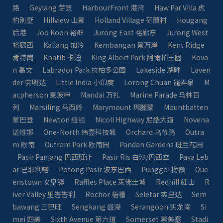
路
Geylang 芽笼
HarbourFront 港湾
Haw Par Villa 虎
豹別墅
Hillview 山景
Holland Village 荷蘭村
Hougang
后港
Joo Koon 裕群
Jurong East 裕廊东
Jurong West
裕廊西
Kallang 加冷
Kembangan 景万岸
Kent Ridge
肯特崗
Khatib 卡迪
King Albert Park 阿爾柏王園
Kova
n 高文
Labrador Park 拉柏多公园
Lakeside 湖畔
Laven
der 劳明达
Little India 小印度
Lorong Chuan 羅弄泉
M
acpherson 麦波申
Mandai 万礼
Marine Parade 马林百
列
Marsiling 马西岭
Marymount 瑪麗蒙
Mountbatten
蒙巴登
Newton 纽顿
Nicoll Highway 尼誥大道
Novena
诺维娜
One-North 纬壹科技城
Orchard 乌节路
Outra
m 欧南
Outram Park 欧南园
Pandan Gardens 班兰花园
Pasir Panjang 巴西班让
Pasir Ris 白沙/巴西立
Paya Leb
ar 巴耶利嗒
Potong Pasir 波东巴西
Punggol 榜鹅
Que
enstown 女皇镇
Raffles Place 萊佛士城
Redhill 紅山
R
iver Valley 里峇峇利
Rochor 梧槽
Seletar 实里达
Sem
bawang 三巴旺
Sengkang 盛港
Serangoon 实龙崗
Si
mei 四美
Sixth Avenue 第六道
Somerset 索美塞
Stadi