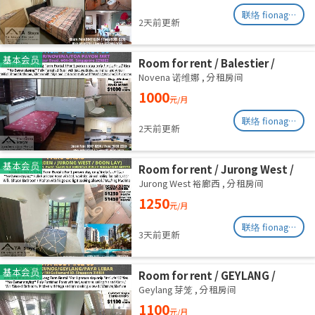
联络 fionag@transinex.com.sg
2天前更新
基本会员
Room for rent / Balestier /
Common room / 1pax stay /
Novena 诺维娜
,
分租房间
Available Immediately
1000
元/月
联络 fionag@transinex.com.sg
2天前更新
基本会员
Room for rent / Jurong West /
Common room / 1pax stay /
Jurong West 裕廊西
,
分租房间
Available Oct 2
1250
元/月
联络 fionag@transinex.com.sg
3天前更新
基本会员
Room for rent / GEYLANG /
Common room / 1pax stay /
Geylang 芽笼
,
分租房间
Available Immediately
1100
元/月