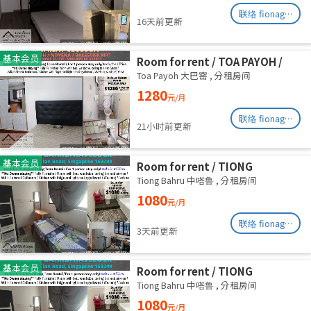
联络 fionag@transinex.com.sg
16天前更新
基本会员
Room for rent / TOA PAYOH /
NOVENA / Common room / 1pax
Toa Payoh 大巴窑
,
分租房间
stay / Available immediate
1280
元/月
联络 fionag@transinex.com.sg
21小时前更新
基本会员
Room for rent / TIONG
BAHRU/HAVELOCK / Common
Tiong Bahru 中嗒鲁
,
分租房间
room / 1pax stay / Available 13
1080
元/月
August
联络 fionag@transinex.com.sg
3天前更新
基本会员
Room for rent / TIONG
BAHRU/HAVELOCK / Common
Tiong Bahru 中嗒鲁
,
分租房间
room / 1pax stay / Available 6
1080
元/月