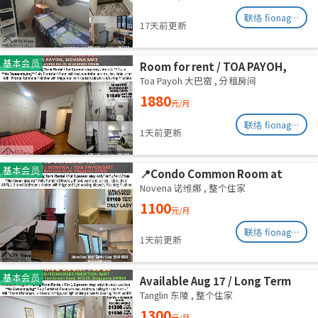
August
联络 fionag@transinex.com.sg
17天前更新
基本会员
Room for rent / TOA PAYOH,
NOVENA MRT / Master room /
Toa Payoh 大巴窑
,
分租房间
1pax stay / Available Sept 2
1880
元/月
联络 fionag@transinex.com.sg
1天前更新
基本会员
📍Condo Common Room at
Balestier - Available
Novena 诺维娜
,
整个住家
Immediately
1100
元/月
联络 fionag@transinex.com.sg
1天前更新
基本会员
Available Aug 17 / Long Term
Rental / For 1-2 person stay
Tanglin 东陵
,
整个住家
only / Include utilities
1300
元/月