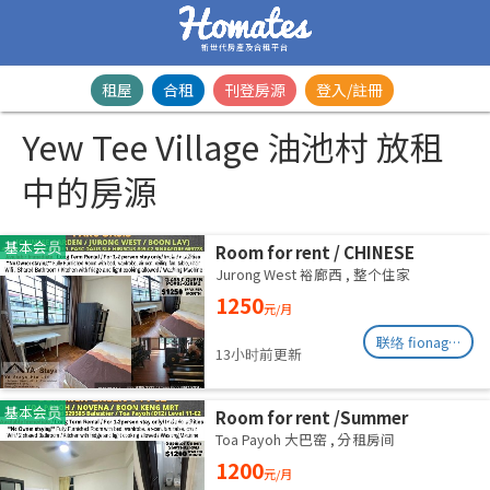
新世代房產及合租平台
租屋
合租
刊登房源
登入/註冊
Yew Tee Village 油池村 放租
中的房源
基本会员
Room for rent / CHINESE
GARDEN / JURONG WEST /
Jurong West 裕廊西
,
整个住家
Common room / 1-2 pax stay /
1250
元/月
Available Immediately
联络 fionag@transinex.com.sg
13小时前更新
基本会员
Room for rent /Summer
Green/Common room/1
Toa Payoh 大巴窑
,
分租房间
pax/Available Immediately
1200
元/月