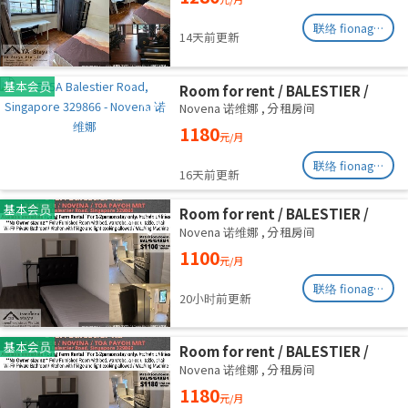
Road/commen /for 1pax/
Available Immediate
联络 fionag@transinex.com.sg
14天前更新
基本会员
Room for rent / BALESTIER /
NOVENA / Common room / 1pax
Novena 诺维娜
,
分租房间
stay / Available immediate
1180
元/月
联络 fionag@transinex.com.sg
16天前更新
基本会员
Room for rent / BALESTIER /
NOVENA / Common room / 1pax
Novena 诺维娜
,
分租房间
stay / Available immediate
1100
元/月
联络 fionag@transinex.com.sg
20小时前更新
基本会员
Room for rent / BALESTIER /
NOVENA / Common room / 1pax
Novena 诺维娜
,
分租房间
stay / Available immediate
1180
元/月