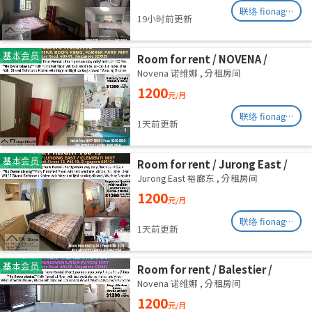
联络 fionag@transinex.com.sg
19小时前更新
基本会员
Room for rent / NOVENA /
Common room / 1pax stay /
Novena 诺维娜
,
分租房间
Available Sept 2
1200
元/月
联络 fionag@transinex.com.sg
1天前更新
基本会员
Room for rent / Jurong East /
Common room / 1pax stay /
Jurong East 裕廊东
,
分租房间
Available 2 Sept
1200
元/月
联络 fionag@transinex.com.sg
1天前更新
基本会员
Room for rent / Balestier /
Common room / 1pax stay /
Novena 诺维娜
,
分租房间
Available Immediately
1200
元/月