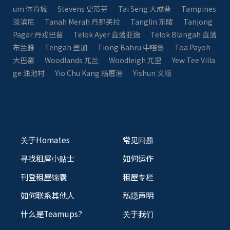
um 体育城
Stevens 史蒂芬
Tai Seng 大成巷
Tampines
淡滨尼
Tanah Merah 丹那美拉
Tanglin 东陵
Tanjong
Pagar 丹戎巴葛
Telok Ayer 直落亚逸
Telok Blangah 直落
布兰雅
Tengah 登加
Tiong Bahru 中嗒鲁
Toa Payoh
大巴窑
Woodlands 兀兰
Woodleigh 兀里
Yew Tee Villa
ge 油池村
Yio Chu Kang 杨厝港
Yishun 义顺
关于Homates
常见问题
寻找租屋小贴士
如何运作
刊登租屋锦囊
租屋专栏
如何联系其他人
私隠声明
什么是Teamups?
关于我们