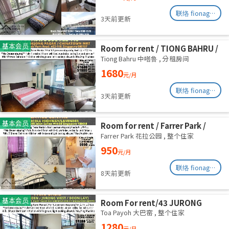
联络 fionag@transinex.com.sg
3天前更新
基本会员
Room for rent / TIONG BAHRU /
Master room / 1pax stay /
Tiong Bahru 中嗒鲁
,
分租房间
Available 17 August
1680
元/月
联络 fionag@transinex.com.sg
3天前更新
基本会员
Room for rent / Farrer Park /
Serangoon / Common room /
Farrer Park 花拉公园
,
整个住家
1pax stay / Available 27 Aug
950
元/月
联络 fionag@transinex.com.sg
8天前更新
基本会员
Room For rent/43 JURONG
EAST AVENUE 1, PARC OASIS
Toa Payoh 大巴窑
,
整个住家
BLK HIBISCUS 60977
1280
元/月