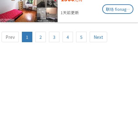
联络 fionag@transinex.com.sg
1天前更新
Prev
1
2
3
4
5
Next