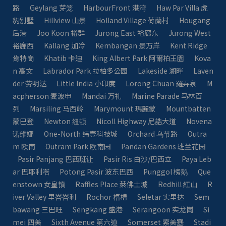
路
Geylang 芽笼
HarbourFront 港湾
Haw Par Villa 虎
豹別墅
Hillview 山景
Holland Village 荷蘭村
Hougang
后港
Joo Koon 裕群
Jurong East 裕廊东
Jurong West
裕廊西
Kallang 加冷
Kembangan 景万岸
Kent Ridge
肯特崗
Khatib 卡迪
King Albert Park 阿爾柏王園
Kova
n 高文
Labrador Park 拉柏多公园
Lakeside 湖畔
Laven
der 劳明达
Little India 小印度
Lorong Chuan 羅弄泉
M
acpherson 麦波申
Mandai 万礼
Marine Parade 马林百
列
Marsiling 马西岭
Marymount 瑪麗蒙
Mountbatten
蒙巴登
Newton 纽顿
Nicoll Highway 尼誥大道
Novena
诺维娜
One-North 纬壹科技城
Orchard 乌节路
Outra
m 欧南
Outram Park 欧南园
Pandan Gardens 班兰花园
Pasir Panjang 巴西班让
Pasir Ris 白沙/巴西立
Paya Leb
ar 巴耶利嗒
Potong Pasir 波东巴西
Punggol 榜鹅
Que
enstown 女皇镇
Raffles Place 萊佛士城
Redhill 紅山
R
iver Valley 里峇峇利
Rochor 梧槽
Seletar 实里达
Sem
bawang 三巴旺
Sengkang 盛港
Serangoon 实龙崗
Si
mei 四美
Sixth Avenue 第六道
Somerset 索美塞
Stadi