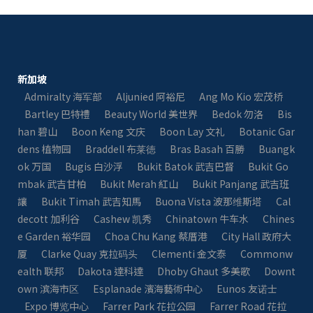
新加坡
Admiralty 海军部
Aljunied 阿裕尼
Ang Mo Kio 宏茂桥
Bartley 巴特禮
Beauty World 美世界
Bedok 勿洛
Bis
han 碧山
Boon Keng 文庆
Boon Lay 文礼
Botanic Gar
dens 植物园
Braddell 布莱徳
Bras Basah 百勝
Buangk
ok 万国
Bugis 白沙浮
Bukit Batok 武吉巴督
Bukit Go
mbak 武吉甘柏
Bukit Merah 紅山
Bukit Panjang 武吉班
讓
Bukit Timah 武吉知馬
Buona Vista 波那维斯塔
Cal
decott 加利谷
Cashew 凯秀
Chinatown 牛车水
Chines
e Garden 裕华园
Choa Chu Kang 蔡厝港
City Hall 政府大
厦
Clarke Quay 克拉码头
Clementi 金文泰
Commonw
ealth 联邦
Dakota 達科達
Dhoby Ghaut 多美歌
Downt
own 滨海市区
Esplanade 濱海藝術中心
Eunos 友诺士
Expo 博览中心
Farrer Park 花拉公园
Farrer Road 花拉