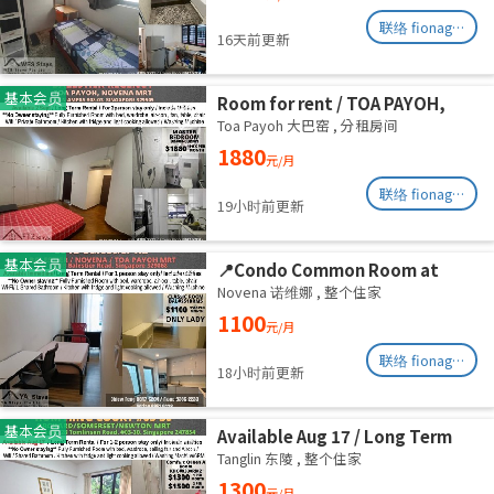
August
联络 fionag@transinex.com.sg
16天前更新
基本会员
Room for rent / TOA PAYOH,
NOVENA MRT / Master room /
Toa Payoh 大巴窑
,
分租房间
1pax stay / Available Sept 2
1880
元/月
联络 fionag@transinex.com.sg
19小时前更新
基本会员
📍Condo Common Room at
Balestier - Available
Novena 诺维娜
,
整个住家
Immediately
1100
元/月
联络 fionag@transinex.com.sg
18小时前更新
基本会员
Available Aug 17 / Long Term
Rental / For 1-2 person stay
Tanglin 东陵
,
整个住家
only / Include utilities
1300
元/月