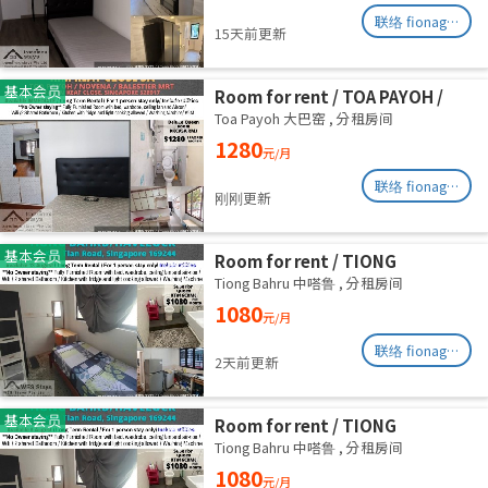
联络 fionag@transinex.com.sg
15天前更新
基本会员
Room for rent / TOA PAYOH /
NOVENA / Common room / 1pax
Toa Payoh 大巴窑
,
分租房间
stay / Available immediate
1280
元/月
联络 fionag@transinex.com.sg
刚刚更新
基本会员
Room for rent / TIONG
BAHRU/HAVELOCK / Common
Tiong Bahru 中嗒鲁
,
分租房间
room / 1pax stay / Available 13
1080
元/月
August
联络 fionag@transinex.com.sg
2天前更新
基本会员
Room for rent / TIONG
BAHRU/HAVELOCK / Common
Tiong Bahru 中嗒鲁
,
分租房间
room / 1pax stay / Available 6
1080
元/月