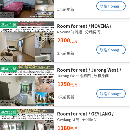
联络 fionag@transinex.com.sg
1天前更新
基本会员
Room for rent / NOVENA /
Master room / 2,3 pax stay /
Novena 诺维娜
,
分租房间
Available Immediately
2300
元/月
联络 fionag@transinex.com.sg
2天前更新
基本会员
Room for rent / Jurong West /
Common room / 1pax stay /
Jurong West 裕廊西
,
分租房间
Available Oct 2
1250
元/月
联络 fionag@transinex.com.sg
2天前更新
基本会员
Room for rent / GEYLANG /
Common room / 1pax stay /
Geylang 芽笼
,
分租房间
Available Immediately
1180
元/月