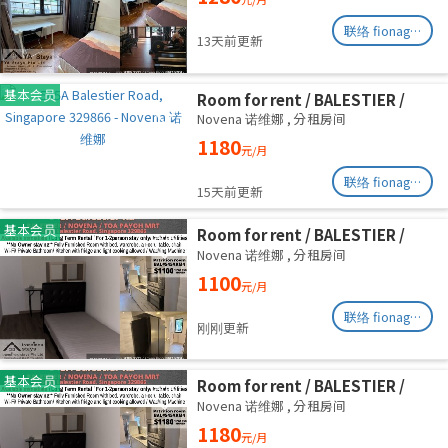
Road/commen /for 1pax/
Available Immediate
联络 fionag@transinex.com.sg
13天前更新
基本会员
Room for rent / BALESTIER /
NOVENA / Common room / 1pax
Novena 诺维娜
,
分租房间
stay / Available immediate
1180
元/月
联络 fionag@transinex.com.sg
15天前更新
基本会员
Room for rent / BALESTIER /
NOVENA / Common room / 1pax
Novena 诺维娜
,
分租房间
stay / Available immediate
1100
元/月
联络 fionag@transinex.com.sg
刚刚更新
基本会员
Room for rent / BALESTIER /
NOVENA / Common room / 1pax
Novena 诺维娜
,
分租房间
stay / Available immediate
1180
元/月