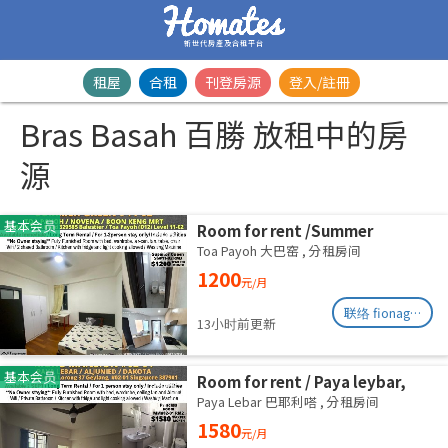
新世代房產及合租平台
租屋
合租
刊登房源
登入/註冊
Bras Basah 百勝 放租中的房
源
基本会员
Room for rent /Summer
Green/Common room/1
Toa Payoh 大巴窑
,
分租房间
pax/Available Immediately
1200
元/月
联络 fionag@transinex.com.sg
13小时前更新
基本会员
Room for rent / Paya leybar,
Dakota / Master room / 1pax
Paya Lebar 巴耶利嗒
,
分租房间
stay / Available 2 Sept
1580
元/月