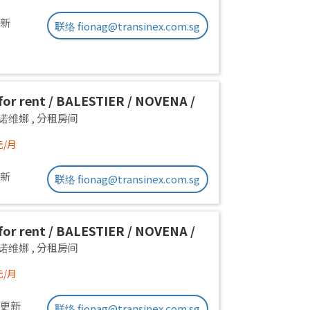
更新
联络 fionag@transinex.com.sg
or rent / BALESTIER / NOVENA /
 room / 1pax stay / Available
a 诺维娜
,
分租房间
iate
元/月
更新
联络 fionag@transinex.com.sg
or rent / BALESTIER / NOVENA /
 room / 1pax stay / Available
a 诺维娜
,
分租房间
iate
元/月
前更新
联络 fionag@transinex.com.sg