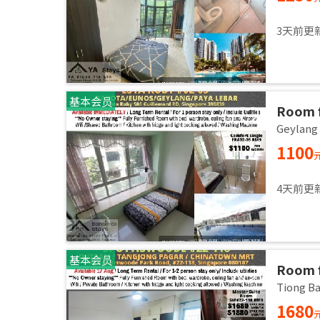
3天前更
基本会员
Room f
room /
Geylan
1100
4天前更
基本会员
Room f
room /
Tiong 
1680