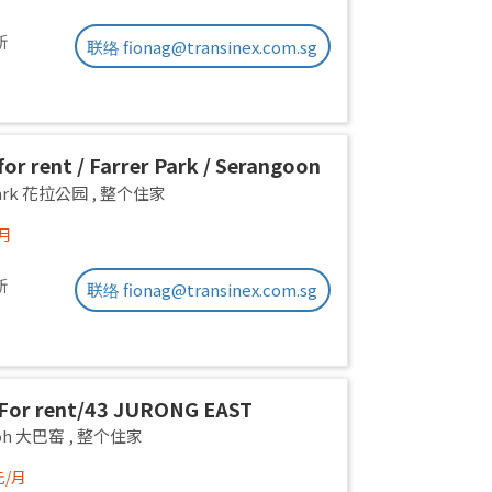
新
联络 fionag@transinex.com.sg
or rent / Farrer Park / Serangoon
on room / 1pax stay / Available
 Park 花拉公园
,
整个住家
/月
新
联络 fionag@transinex.com.sg
For rent/43 JURONG EAST
E 1, PARC OASIS BLK HIBISCUS
yoh 大巴窑
,
整个住家
Road/commen /for 1pax/
元/月
ble Immediate