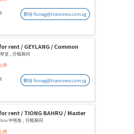
新
联络 fionag@transinex.com.sg
or rent / GEYLANG / Common
 1pax stay / Available Immediately
g 芽笼
,
分租房间
元/月
新
联络 fionag@transinex.com.sg
or rent / TIONG BAHRU / Master
 1pax stay / Available 17 August
Bahru 中嗒鲁
,
分租房间
元/月