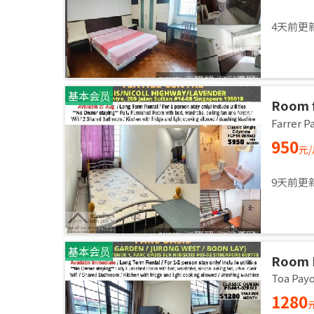
4天前更
基本会员
Room f
/ Comm
Farrer
27 Aug
950
元
9天前更
基本会员
Room 
AVENU
Toa Pa
60977 
1280
Availa