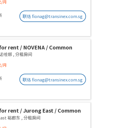
元/月
新
联络 fionag@transinex.com.sg
for rent / NOVENA / Common
1pax stay / Available Sept 2
a 诺维娜
,
分租房间
元/月
新
联络 fionag@transinex.com.sg
or rent / Jurong East / Common
1pax stay / Available 2 Sept
 East 裕廊东
,
分租房间