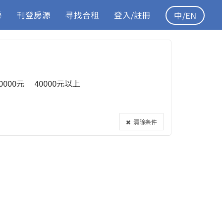
房
刊登房源
寻找合租
登入/註冊
中/EN
40000元
40000元以上
清除条件