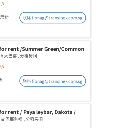
元/月
前更新
联络 fionag@transinex.com.sg
for rent /Summer Green/Common
 pax/Available Immediately
yoh 大巴窑
,
分租房间
元/月
新
联络 fionag@transinex.com.sg
or rent / Paya leybar, Dakota /
 room / 1pax stay / Available 2
ebar 巴耶利嗒
,
分租房间