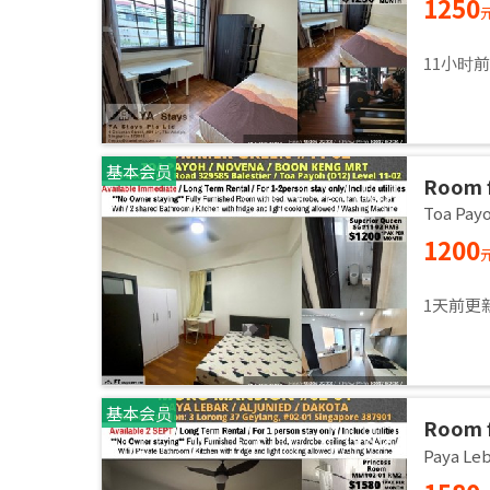
1250
11小时
基本会员
Room 
room/1
Toa Pa
1200
1天前更
基本会员
Room f
Master
Paya L
Sept