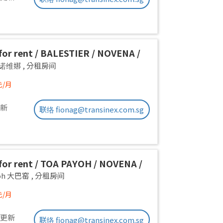
or rent / BALESTIER / NOVENA /
 room / 1pax stay / Available
a 诺维娜
,
分租房间
iate
元/月
更新
联络 fionag@transinex.com.sg
or rent / TOA PAYOH / NOVENA /
 room / 1pax stay / Available
yoh 大巴窑
,
分租房间
iate
元/月
前更新
联络 fionag@transinex.com.sg