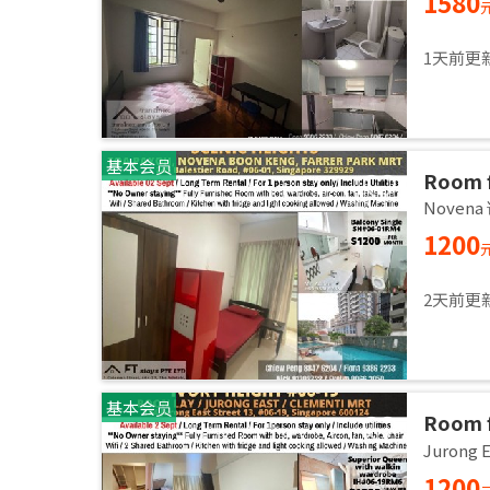
1580
1天前更
基本会员
Room 
room / 
Noven
1200
2天前更
基本会员
Room f
room / 
Jurong
1200