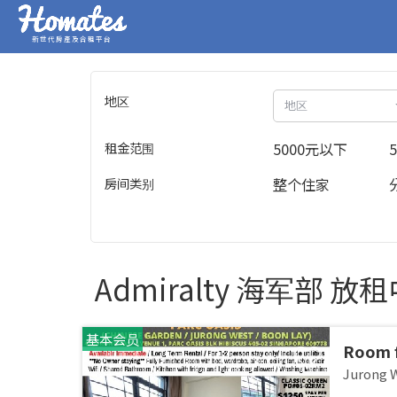
新世代房產及合租平台
地区
地区
租金范围
5000元以下
房间类别
整个住家
Admiralty 海军部 
基本会员
Room f
JURON
Jurong
stay /