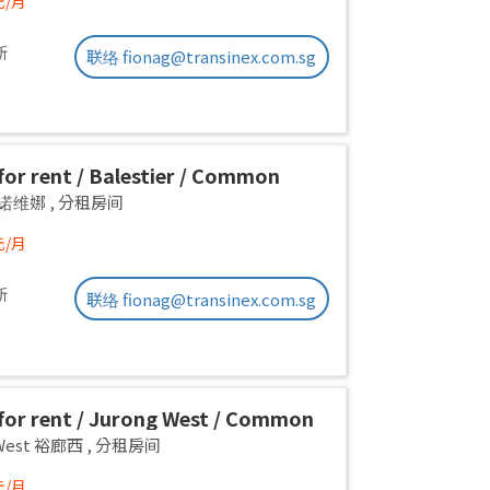
元/月
新
联络 fionag@transinex.com.sg
or rent / Balestier / Common
 1pax stay / Available Immediately
a 诺维娜
,
分租房间
元/月
新
联络 fionag@transinex.com.sg
or rent / Jurong West / Common
1pax stay / Available Oct 2
 West 裕廊西
,
分租房间
元/月