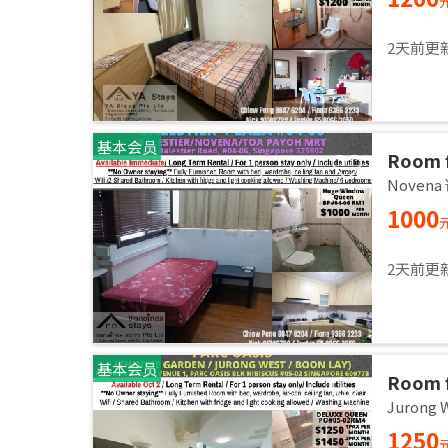
2天前更
基本会员
Room f
room /
Noven
1000
2天前更
基本会员
Room f
room / 
Jurong
1250