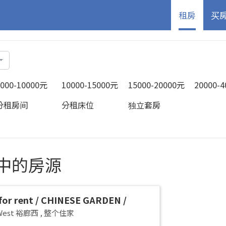
租房
买
5000-10000元
10000-15000元
15000-20000元
20000-
分租房间
分租床位
独立套房
放租中的房源
or rent / CHINESE GARDEN /
G WEST / Common room / 1-2 pax
 West 裕廊西
,
整个住家
 Available Immediately