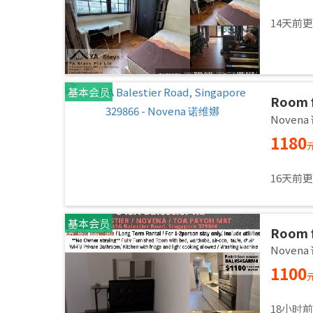
14天前
基本会员
Room f
Common
Noven
immed
1180
16天前
基本会员
Room f
Common
Noven
immed
1100
18小时