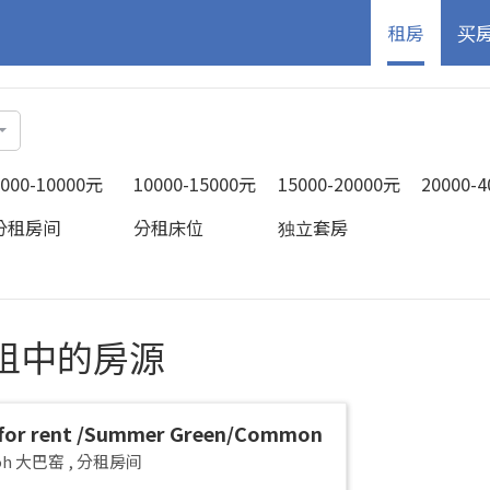
租房
买
5000-10000元
10000-15000元
15000-20000元
20000-
分租房间
分租床位
独立套房
 放租中的房源
for rent /Summer Green/Common
 pax/Available Immediately
yoh 大巴窑
,
分租房间