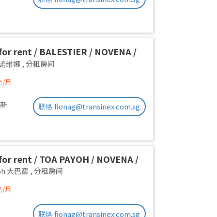
or rent / BALESTIER / NOVENA /
 room / 1pax stay / Available
a 诺维娜
,
分租房间
iate
元/月
更新
联络 fionag@transinex.com.sg
or rent / TOA PAYOH / NOVENA /
 room / 1pax stay / Available
yoh 大巴窑
,
分租房间
iate
元/月
联络 fionag@transinex.com.sg