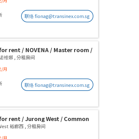
元/月
新
联络 fionag@transinex.com.sg
or rent / NOVENA / Master room /
x stay / Available Immediately
a 诺维娜
,
分租房间
元/月
新
联络 fionag@transinex.com.sg
or rent / Jurong West / Common
1pax stay / Available Oct 2
 West 裕廊西
,
分租房间
元/月