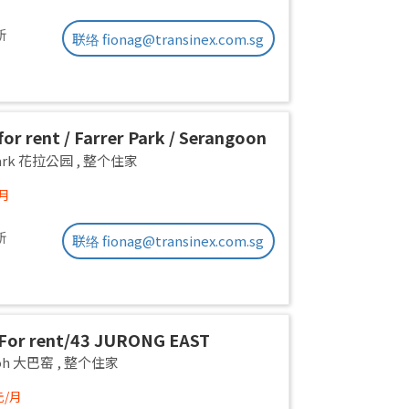
新
联络 fionag@transinex.com.sg
or rent / Farrer Park / Serangoon
on room / 1pax stay / Available
 Park 花拉公园
,
整个住家
/月
新
联络 fionag@transinex.com.sg
For rent/43 JURONG EAST
E 1, PARC OASIS BLK HIBISCUS
yoh 大巴窑
,
整个住家
Road/commen /for 1pax/
元/月
ble Immediate