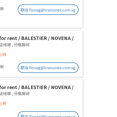
更新
联络 fionag@transinex.com.sg
or rent / BALESTIER / NOVENA /
 room / 1pax stay / Available
a 诺维娜
,
分租房间
iate
元/月
更新
联络 fionag@transinex.com.sg
or rent / BALESTIER / NOVENA /
 room / 1pax stay / Available
a 诺维娜
,
分租房间
iate
元/月
联络 fionag@transinex.com.sg