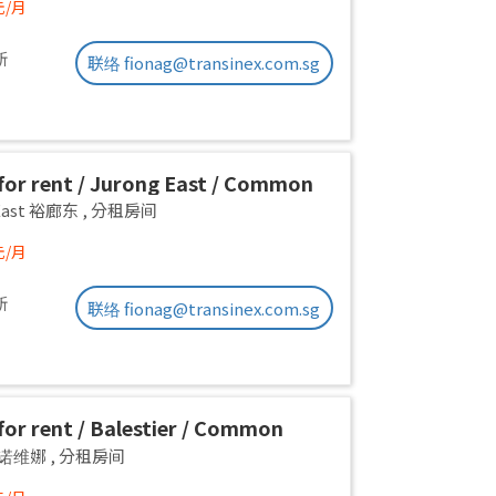
元/月
新
联络 fionag@transinex.com.sg
or rent / Jurong East / Common
1pax stay / Available 2 Sept
 East 裕廊东
,
分租房间
元/月
新
联络 fionag@transinex.com.sg
or rent / Balestier / Common
 1pax stay / Available Immediately
a 诺维娜
,
分租房间