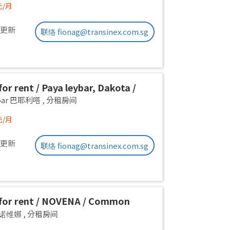
元/月
前更新
联络 fionag@transinex.com.sg
or rent / Paya leybar, Dakota /
 room / 1pax stay / Available 2
ebar 巴耶利嗒
,
分租房间
元/月
前更新
联络 fionag@transinex.com.sg
for rent / NOVENA / Common
1pax stay / Available Sept 2
a 诺维娜
,
分租房间