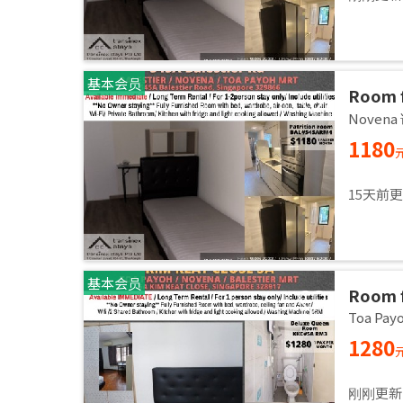
基本会员
Room f
Common
Noven
immed
1180
15天前
基本会员
Room f
Common
Toa Pa
immed
1280
刚刚更新