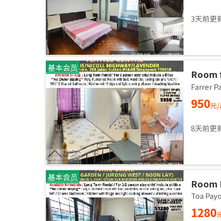
3天前更
基本会员
Room f
/ Comm
Farrer
27 Aug
950
元
8天前更
基本会员
Room 
AVENU
Toa Pa
60977 
1280
Availa