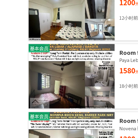
1200
12小时
基本会员
Room f
Master
Paya L
Sept
1580
18小时
基本会员
Room 
room / 
Noven