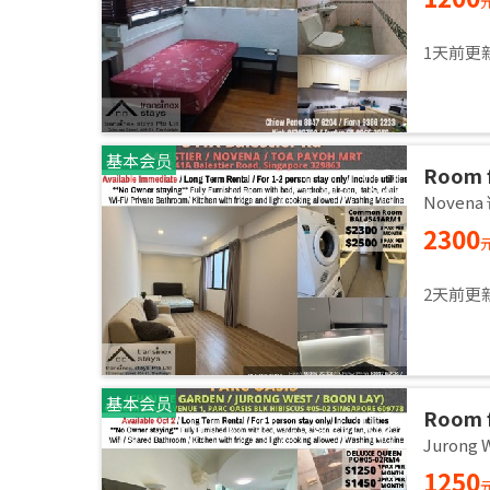
1天前更
基本会员
Room f
2,3 pa
Noven
2300
2天前更
基本会员
Room f
room / 
Jurong
1250