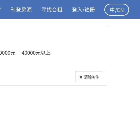
房
刊登房源
寻找合租
登入/註冊
中/EN
40000元
40000元以上
清除条件