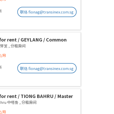
新
联络 fionag@transinex.com.sg
or rent / GEYLANG / Common
 1pax stay / Available Immediately
g 芽笼
,
分租房间
元/月
新
联络 fionag@transinex.com.sg
or rent / TIONG BAHRU / Master
 1pax stay / Available 17 August
Bahru 中嗒鲁
,
分租房间
元/月