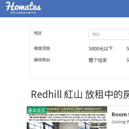
新世代房產及合租平台
地区
地区
租金范围
5000元以下
房间类别
整个住家
Redhill 紅山 放租中的
基本会员
Room f
JURON
Jurong
stay /