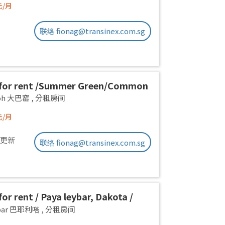
元/月
联络 fionag@transinex.com.sg
for rent /Summer Green/Common
 pax/Available Immediately
yoh 大巴窑
,
分租房间
元/月
前更新
联络 fionag@transinex.com.sg
or rent / Paya leybar, Dakota /
 room / 1pax stay / Available 2
ebar 巴耶利嗒
,
分租房间