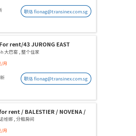
新
联络 fionag@transinex.com.sg
For rent/43 JURONG EAST
E 1, PARC OASIS BLK HIBISCUS
yoh 大巴窑
,
整个住家
Road/commen /for 1pax/
元/月
ble Immediate
更新
联络 fionag@transinex.com.sg
or rent / BALESTIER / NOVENA /
 room / 1pax stay / Available
a 诺维娜
,
分租房间
iate
元/月