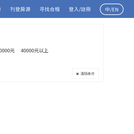
房
刊登房源
寻找合租
登入/註冊
中/EN
40000元
40000元以上
清除条件