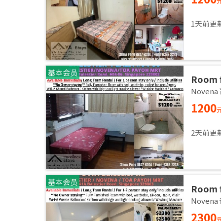
1天前更
基本会员
Room f
room /
Noven
1200
2天前更
基本会员
Room f
2,3 pa
Noven
2300