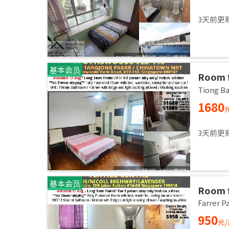
3天前更
基本会员
Room f
room /
Tiong 
1680
3天前更
基本会员
Room f
/ Comm
Farrer
27 Aug
950
元