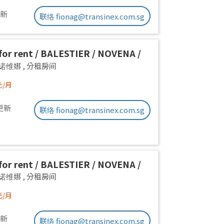
更新
联络 fionag@transinex.com.sg
or rent / BALESTIER / NOVENA /
 room / 1pax stay / Available
a 诺维娜
,
分租房间
iate
元/月
更新
联络 fionag@transinex.com.sg
or rent / BALESTIER / NOVENA /
 room / 1pax stay / Available
a 诺维娜
,
分租房间
iate
元/月
更新
联络 fionag@transinex.com.sg