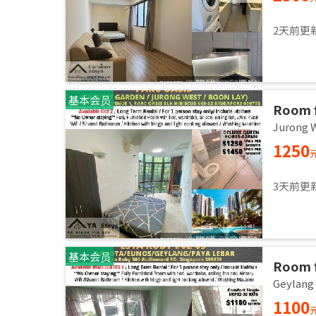
2天前更
基本会员
Room f
room / 
Jurong
1250
3天前更
基本会员
Room f
room /
Geylan
1100