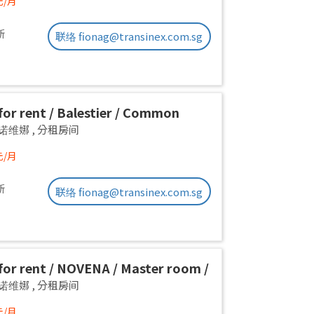
元/月
新
联络 fionag@transinex.com.sg
or rent / Balestier / Common
 1pax stay / Available Immediately
a 诺维娜
,
分租房间
元/月
新
联络 fionag@transinex.com.sg
or rent / NOVENA / Master room /
x stay / Available Immediately
a 诺维娜
,
分租房间
元/月