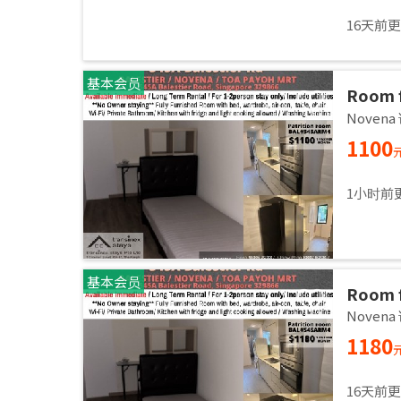
16天前
基本会员
Room f
Common
Noven
immed
1100
1小时前
基本会员
Room f
Common
Noven
immed
1180
16天前