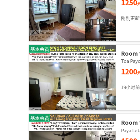
1250
刚刚更新
基本会员
Room 
room/1
Toa Pa
1200
19小时
基本会员
Room f
Master
Paya L
Sept