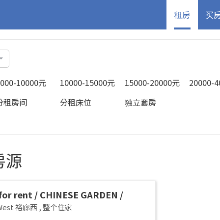
租房
买
5000-10000元
10000-15000元
15000-20000元
20000-
分租房间
分租床位
独立套房
房源
or rent / CHINESE GARDEN /
G WEST / Common room / 1-2 pax
 West 裕廊西
,
整个住家
 Available Immediately