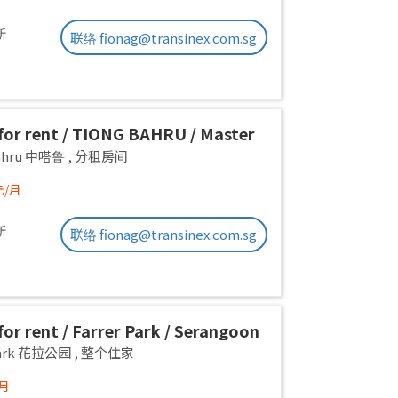
新
联络 fionag@transinex.com.sg
or rent / TIONG BAHRU / Master
 1pax stay / Available 17 August
Bahru 中嗒鲁
,
分租房间
元/月
新
联络 fionag@transinex.com.sg
or rent / Farrer Park / Serangoon
on room / 1pax stay / Available
 Park 花拉公园
,
整个住家
/月