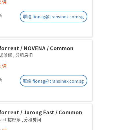
元/月
新
联络 fionag@transinex.com.sg
for rent / NOVENA / Common
1pax stay / Available Sept 2
a 诺维娜
,
分租房间
元/月
新
联络 fionag@transinex.com.sg
or rent / Jurong East / Common
1pax stay / Available 2 Sept
 East 裕廊东
,
分租房间