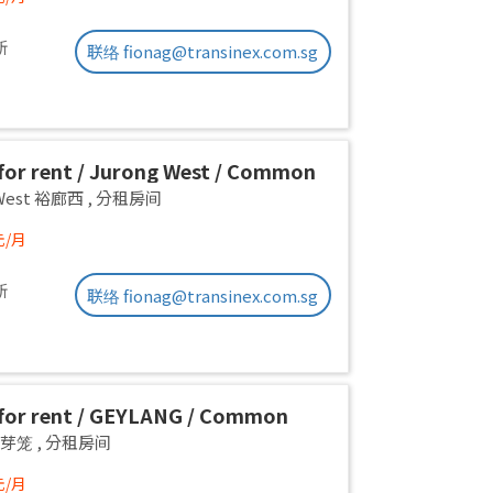
新
联络 fionag@transinex.com.sg
or rent / Jurong West / Common
1pax stay / Available Oct 2
 West 裕廊西
,
分租房间
元/月
新
联络 fionag@transinex.com.sg
or rent / GEYLANG / Common
 1pax stay / Available Immediately
g 芽笼
,
分租房间
元/月