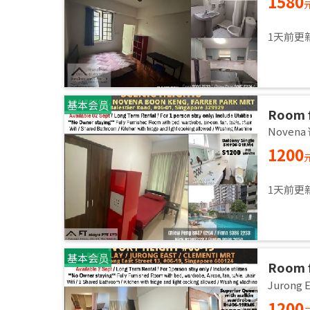
1580
1天前更
基本会员
Room 
room / 
Noven
1200
1天前更
基本会员
Room f
room / 
Jurong
1200