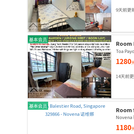
9天前更
基本会员
Room 
AVENU
Toa Pa
60977 
1280
Availa
14天前
基本会员
Room f
Common
Noven
immed
1180