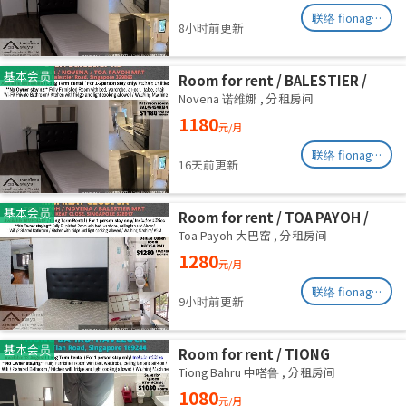
联络 fionag@transinex.com.sg
8小时前更新
基本会员
Room for rent / BALESTIER /
NOVENA / Common room / 1pax
Novena 诺维娜
,
分租房间
stay / Available immediate
1180
元/月
联络 fionag@transinex.com.sg
16天前更新
基本会员
Room for rent / TOA PAYOH /
NOVENA / Common room / 1pax
Toa Payoh 大巴窑
,
分租房间
stay / Available immediate
1280
元/月
联络 fionag@transinex.com.sg
9小时前更新
基本会员
Room for rent / TIONG
BAHRU/HAVELOCK / Common
Tiong Bahru 中嗒鲁
,
分租房间
room / 1pax stay / Available 13
1080
元/月