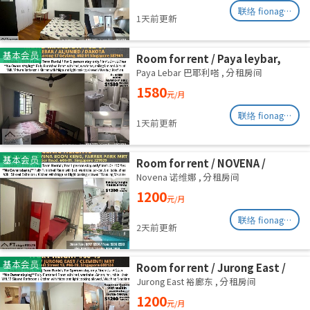
联络 fionag@transinex.com.sg
1天前更新
基本会员
Room for rent / Paya leybar,
Dakota / Master room / 1pax
Paya Lebar 巴耶利嗒
,
分租房间
stay / Available 2 Sept
1580
元/月
联络 fionag@transinex.com.sg
1天前更新
基本会员
Room for rent / NOVENA /
Common room / 1pax stay /
Novena 诺维娜
,
分租房间
Available Sept 2
1200
元/月
联络 fionag@transinex.com.sg
2天前更新
基本会员
Room for rent / Jurong East /
Common room / 1pax stay /
Jurong East 裕廊东
,
分租房间
Available 2 Sept
1200
元/月