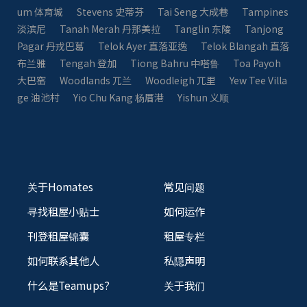
um 体育城
Stevens 史蒂芬
Tai Seng 大成巷
Tampines
淡滨尼
Tanah Merah 丹那美拉
Tanglin 东陵
Tanjong
Pagar 丹戎巴葛
Telok Ayer 直落亚逸
Telok Blangah 直落
布兰雅
Tengah 登加
Tiong Bahru 中嗒鲁
Toa Payoh
大巴窑
Woodlands 兀兰
Woodleigh 兀里
Yew Tee Villa
ge 油池村
Yio Chu Kang 杨厝港
Yishun 义顺
关于Homates
常见问题
寻找租屋小贴士
如何运作
刊登租屋锦囊
租屋专栏
如何联系其他人
私隠声明
什么是Teamups?
关于我们