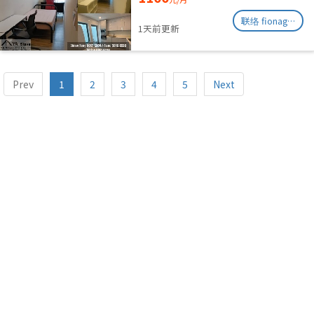
联络 fionag@transinex.com.sg
1天前更新
Prev
1
2
3
4
5
Next