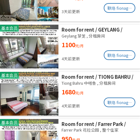
联络 fionag@transinex.com.sg
3天前更新
基本会员
Room for rent / GEYLANG /
Common room / 1pax stay /
Geylang 芽笼
,
分租房间
Available Immediately
1100
元/月
联络 fionag@transinex.com.sg
4天前更新
基本会员
Room for rent / TIONG BAHRU /
Master room / 1pax stay /
Tiong Bahru 中嗒鲁
,
分租房间
Available 17 August
1680
元/月
联络 fionag@transinex.com.sg
4天前更新
基本会员
Room for rent / Farrer Park /
Serangoon / Common room /
Farrer Park 花拉公园
,
整个住家
1pax stay / Available 27 Aug
950
元/月