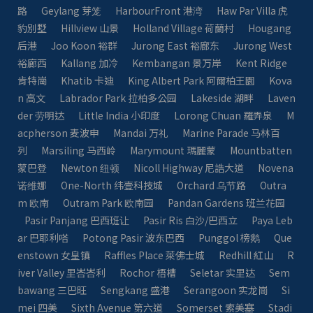
路
Geylang 芽笼
HarbourFront 港湾
Haw Par Villa 虎
豹別墅
Hillview 山景
Holland Village 荷蘭村
Hougang
后港
Joo Koon 裕群
Jurong East 裕廊东
Jurong West
裕廊西
Kallang 加冷
Kembangan 景万岸
Kent Ridge
肯特崗
Khatib 卡迪
King Albert Park 阿爾柏王園
Kova
n 高文
Labrador Park 拉柏多公园
Lakeside 湖畔
Laven
der 劳明达
Little India 小印度
Lorong Chuan 羅弄泉
M
acpherson 麦波申
Mandai 万礼
Marine Parade 马林百
列
Marsiling 马西岭
Marymount 瑪麗蒙
Mountbatten
蒙巴登
Newton 纽顿
Nicoll Highway 尼誥大道
Novena
诺维娜
One-North 纬壹科技城
Orchard 乌节路
Outra
m 欧南
Outram Park 欧南园
Pandan Gardens 班兰花园
Pasir Panjang 巴西班让
Pasir Ris 白沙/巴西立
Paya Leb
ar 巴耶利嗒
Potong Pasir 波东巴西
Punggol 榜鹅
Que
enstown 女皇镇
Raffles Place 萊佛士城
Redhill 紅山
R
iver Valley 里峇峇利
Rochor 梧槽
Seletar 实里达
Sem
bawang 三巴旺
Sengkang 盛港
Serangoon 实龙崗
Si
mei 四美
Sixth Avenue 第六道
Somerset 索美塞
Stadi