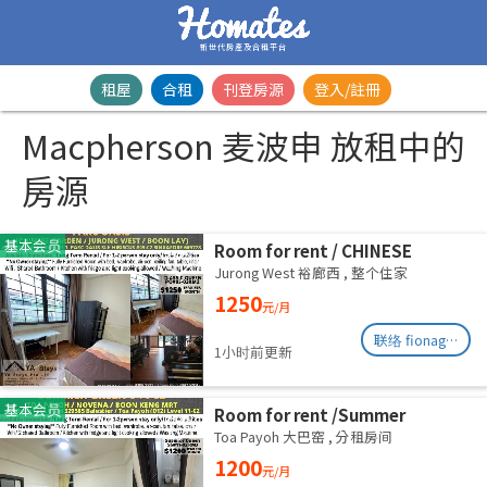
新世代房產及合租平台
租屋
合租
刊登房源
登入/註冊
Macpherson 麦波申 放租中的
房源
基本会员
Room for rent / CHINESE
GARDEN / JURONG WEST /
Jurong West 裕廊西
,
整个住家
Common room / 1-2 pax stay /
1250
元/月
Available Immediately
联络 fionag@transinex.com.sg
1小时前更新
基本会员
Room for rent /Summer
Green/Common room/1
Toa Payoh 大巴窑
,
分租房间
pax/Available Immediately
1200
元/月