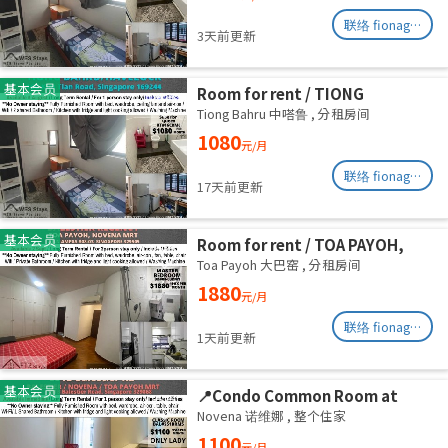
August
联络 fionag@transinex.com.sg
3天前更新
基本会员
Room for rent / TIONG
BAHRU/HAVELOCK / Common
Tiong Bahru 中嗒鲁
,
分租房间
room / 1pax stay / Available 6
1080
元/月
August
联络 fionag@transinex.com.sg
17天前更新
基本会员
Room for rent / TOA PAYOH,
NOVENA MRT / Master room /
Toa Payoh 大巴窑
,
分租房间
1pax stay / Available Sept 2
1880
元/月
联络 fionag@transinex.com.sg
1天前更新
基本会员
📍Condo Common Room at
Balestier - Available
Novena 诺维娜
,
整个住家
Immediately
1100
元/月