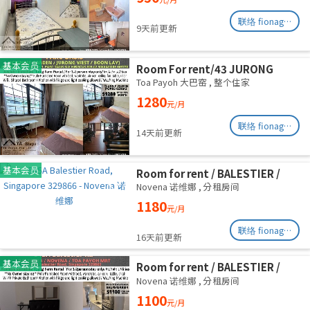
联络 fionag@transinex.com.sg
9天前更新
基本会员
Room For rent/43 JURONG
EAST AVENUE 1, PARC OASIS
Toa Payoh 大巴窑
,
整个住家
BLK HIBISCUS 60977
1280
元/月
Road/commen /for 1pax/
Available Immediate
联络 fionag@transinex.com.sg
14天前更新
基本会员
Room for rent / BALESTIER /
NOVENA / Common room / 1pax
Novena 诺维娜
,
分租房间
stay / Available immediate
1180
元/月
联络 fionag@transinex.com.sg
16天前更新
基本会员
Room for rent / BALESTIER /
NOVENA / Common room / 1pax
Novena 诺维娜
,
分租房间
stay / Available immediate
1100
元/月