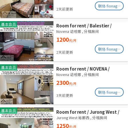
联络 fionag@transinex.com.sg
2天前更新
基本会员
Room for rent / Balestier /
Common room / 1pax stay /
Novena 诺维娜
,
分租房间
Available Immediately
1200
元/月
联络 fionag@transinex.com.sg
2天前更新
基本会员
Room for rent / NOVENA /
Master room / 2,3 pax stay /
Novena 诺维娜
,
分租房间
Available Immediately
2300
元/月
联络 fionag@transinex.com.sg
3天前更新
基本会员
Room for rent / Jurong West /
Common room / 1pax stay /
Jurong West 裕廊西
,
分租房间
Available Oct 2
1250
元/月