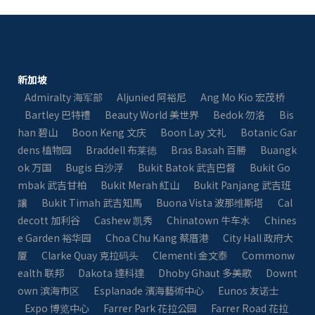
新加坡
Admiralty 海军部
Aljunied 阿裕尼
Ang Mo Kio 宏茂桥
Bartley 巴特禮
Beauty World 美世界
Bedok 勿洛
Bis
han 碧山
Boon Keng 文庆
Boon Lay 文礼
Botanic Gar
dens 植物园
Braddell 布莱徳
Bras Basah 百勝
Buangk
ok 万国
Bugis 白沙浮
Bukit Batok 武吉巴督
Bukit Go
mbak 武吉甘柏
Bukit Merah 紅山
Bukit Panjang 武吉班
讓
Bukit Timah 武吉知馬
Buona Vista 波那维斯塔
Cal
decott 加利谷
Cashew 凯秀
Chinatown 牛车水
Chines
e Garden 裕华园
Choa Chu Kang 蔡厝港
City Hall 政府大
厦
Clarke Quay 克拉码头
Clementi 金文泰
Commonw
ealth 联邦
Dakota 達科達
Dhoby Ghaut 多美歌
Downt
own 滨海市区
Esplanade 濱海藝術中心
Eunos 友诺士
Expo 博览中心
Farrer Park 花拉公园
Farrer Road 花拉