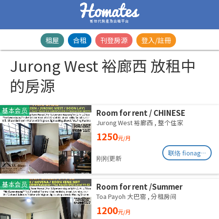
新世代房產及合租平台
租屋
合租
刊登房源
登入/註冊
Jurong West 裕廊西 放租中
的房源
基本会员
Room for rent / CHINESE
GARDEN / JURONG WEST /
Jurong West 裕廊西
,
整个住家
Common room / 1-2 pax stay /
1250
元/月
Available Immediately
联络 fionag@transinex.com.sg
刚刚更新
基本会员
Room for rent /Summer
Green/Common room/1
Toa Payoh 大巴窑
,
分租房间
pax/Available Immediately
1200
元/月