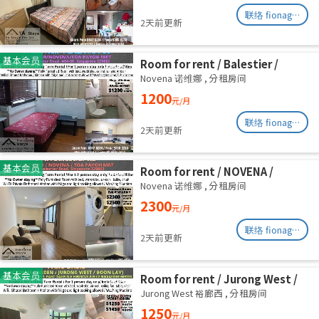
联络 fionag@transinex.com.sg
2天前更新
基本会员
Room for rent / Balestier /
Common room / 1pax stay /
Novena 诺维娜
,
分租房间
Available Immediately
1200
元/月
联络 fionag@transinex.com.sg
2天前更新
基本会员
Room for rent / NOVENA /
Master room / 2,3 pax stay /
Novena 诺维娜
,
分租房间
Available Immediately
2300
元/月
联络 fionag@transinex.com.sg
2天前更新
基本会员
Room for rent / Jurong West /
Common room / 1pax stay /
Jurong West 裕廊西
,
分租房间
Available Oct 2
1250
元/月