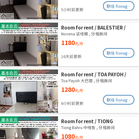
联络 fionag@transinex.com.sg
5小时前更新
基本会员
Room for rent / BALESTIER /
NOVENA / Common room / 1pax
Novena 诺维娜
,
分租房间
stay / Available immediate
1180
元/月
联络 fionag@transinex.com.sg
16天前更新
基本会员
Room for rent / TOA PAYOH /
NOVENA / Common room / 1pax
Toa Payoh 大巴窑
,
分租房间
stay / Available immediate
1280
元/月
联络 fionag@transinex.com.sg
6小时前更新
基本会员
Room for rent / TIONG
BAHRU/HAVELOCK / Common
Tiong Bahru 中嗒鲁
,
分租房间
room / 1pax stay / Available 13
1080
元/月