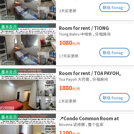
August
联络 fionag@transinex.com.sg
3天前更新
基本会员
Room for rent / TIONG
BAHRU/HAVELOCK / Common
Tiong Bahru 中嗒鲁
,
分租房间
room / 1pax stay / Available 6
1080
元/月
August
联络 fionag@transinex.com.sg
17天前更新
基本会员
Room for rent / TOA PAYOH,
NOVENA MRT / Master room /
Toa Payoh 大巴窑
,
分租房间
1pax stay / Available Sept 2
1880
元/月
联络 fionag@transinex.com.sg
1天前更新
基本会员
📍Condo Common Room at
Balestier - Available
Novena 诺维娜
,
整个住家
Immediately
1100
元/月