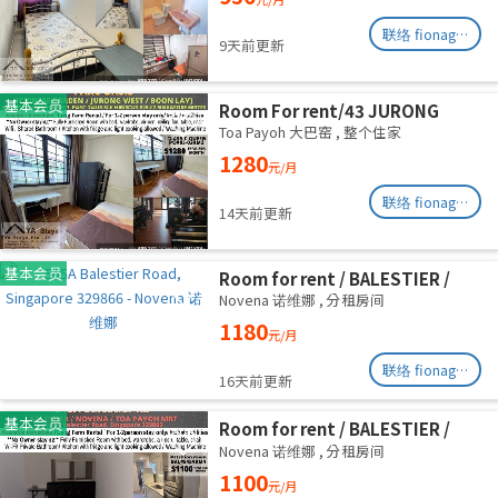
联络 fionag@transinex.com.sg
9天前更新
基本会员
Room For rent/43 JURONG
EAST AVENUE 1, PARC OASIS
Toa Payoh 大巴窑
,
整个住家
BLK HIBISCUS 60977
1280
元/月
Road/commen /for 1pax/
Available Immediate
联络 fionag@transinex.com.sg
14天前更新
基本会员
Room for rent / BALESTIER /
NOVENA / Common room / 1pax
Novena 诺维娜
,
分租房间
stay / Available immediate
1180
元/月
联络 fionag@transinex.com.sg
16天前更新
基本会员
Room for rent / BALESTIER /
NOVENA / Common room / 1pax
Novena 诺维娜
,
分租房间
stay / Available immediate
1100
元/月