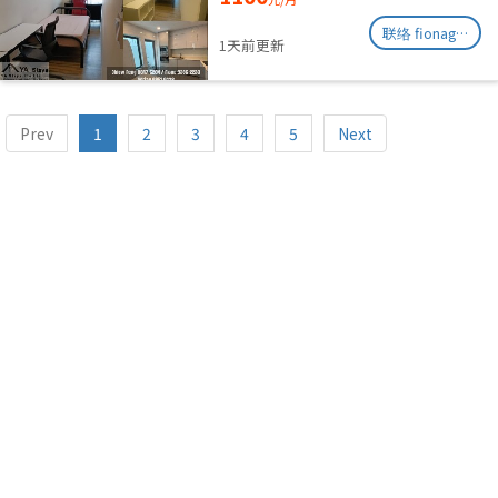
联络 fionag@transinex.com.sg
1天前更新
Prev
1
2
3
4
5
Next