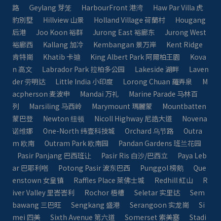
路
Geylang 芽笼
HarbourFront 港湾
Haw Par Villa 虎
豹別墅
Hillview 山景
Holland Village 荷蘭村
Hougang
后港
Joo Koon 裕群
Jurong East 裕廊东
Jurong West
裕廊西
Kallang 加冷
Kembangan 景万岸
Kent Ridge
肯特崗
Khatib 卡迪
King Albert Park 阿爾柏王園
Kova
n 高文
Labrador Park 拉柏多公园
Lakeside 湖畔
Laven
der 劳明达
Little India 小印度
Lorong Chuan 羅弄泉
M
acpherson 麦波申
Mandai 万礼
Marine Parade 马林百
列
Marsiling 马西岭
Marymount 瑪麗蒙
Mountbatten
蒙巴登
Newton 纽顿
Nicoll Highway 尼誥大道
Novena
诺维娜
One-North 纬壹科技城
Orchard 乌节路
Outra
m 欧南
Outram Park 欧南园
Pandan Gardens 班兰花园
Pasir Panjang 巴西班让
Pasir Ris 白沙/巴西立
Paya Leb
ar 巴耶利嗒
Potong Pasir 波东巴西
Punggol 榜鹅
Que
enstown 女皇镇
Raffles Place 萊佛士城
Redhill 紅山
R
iver Valley 里峇峇利
Rochor 梧槽
Seletar 实里达
Sem
bawang 三巴旺
Sengkang 盛港
Serangoon 实龙崗
Si
mei 四美
Sixth Avenue 第六道
Somerset 索美塞
Stadi