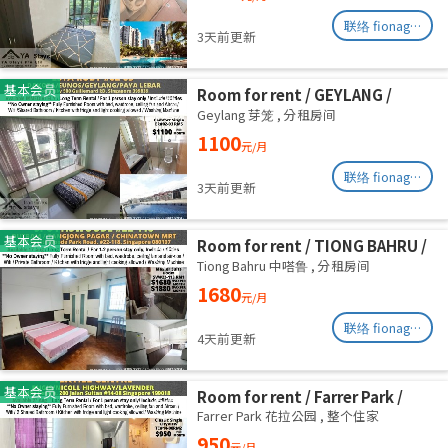
联络 fionag@transinex.com.sg
3天前更新
基本会员
Room for rent / GEYLANG /
Common room / 1pax stay /
Geylang 芽笼
,
分租房间
Available Immediately
1100
元/月
联络 fionag@transinex.com.sg
3天前更新
基本会员
Room for rent / TIONG BAHRU /
Master room / 1pax stay /
Tiong Bahru 中嗒鲁
,
分租房间
Available 17 August
1680
元/月
联络 fionag@transinex.com.sg
4天前更新
基本会员
Room for rent / Farrer Park /
Serangoon / Common room /
Farrer Park 花拉公园
,
整个住家
1pax stay / Available 27 Aug
950
元/月