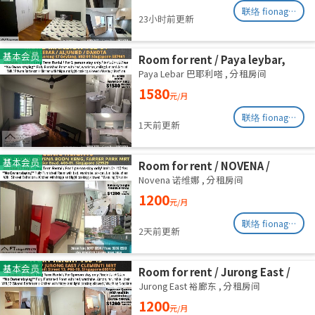
联络 fionag@transinex.com.sg
23小时前更新
基本会员
Room for rent / Paya leybar,
Dakota / Master room / 1pax
Paya Lebar 巴耶利嗒
,
分租房间
stay / Available 2 Sept
1580
元/月
联络 fionag@transinex.com.sg
1天前更新
基本会员
Room for rent / NOVENA /
Common room / 1pax stay /
Novena 诺维娜
,
分租房间
Available Sept 2
1200
元/月
联络 fionag@transinex.com.sg
2天前更新
基本会员
Room for rent / Jurong East /
Common room / 1pax stay /
Jurong East 裕廊东
,
分租房间
Available 2 Sept
1200
元/月