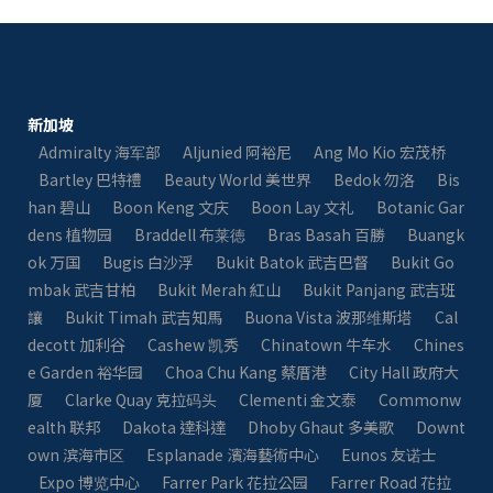
新加坡
Admiralty 海军部
Aljunied 阿裕尼
Ang Mo Kio 宏茂桥
Bartley 巴特禮
Beauty World 美世界
Bedok 勿洛
Bis
han 碧山
Boon Keng 文庆
Boon Lay 文礼
Botanic Gar
dens 植物园
Braddell 布莱徳
Bras Basah 百勝
Buangk
ok 万国
Bugis 白沙浮
Bukit Batok 武吉巴督
Bukit Go
mbak 武吉甘柏
Bukit Merah 紅山
Bukit Panjang 武吉班
讓
Bukit Timah 武吉知馬
Buona Vista 波那维斯塔
Cal
decott 加利谷
Cashew 凯秀
Chinatown 牛车水
Chines
e Garden 裕华园
Choa Chu Kang 蔡厝港
City Hall 政府大
厦
Clarke Quay 克拉码头
Clementi 金文泰
Commonw
ealth 联邦
Dakota 達科達
Dhoby Ghaut 多美歌
Downt
own 滨海市区
Esplanade 濱海藝術中心
Eunos 友诺士
Expo 博览中心
Farrer Park 花拉公园
Farrer Road 花拉