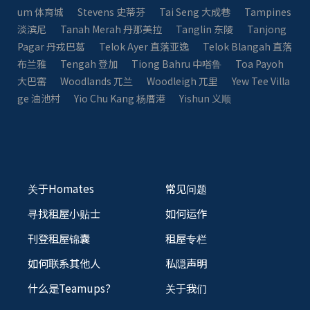
um 体育城
Stevens 史蒂芬
Tai Seng 大成巷
Tampines
淡滨尼
Tanah Merah 丹那美拉
Tanglin 东陵
Tanjong
Pagar 丹戎巴葛
Telok Ayer 直落亚逸
Telok Blangah 直落
布兰雅
Tengah 登加
Tiong Bahru 中嗒鲁
Toa Payoh
大巴窑
Woodlands 兀兰
Woodleigh 兀里
Yew Tee Villa
ge 油池村
Yio Chu Kang 杨厝港
Yishun 义顺
关于Homates
常见问题
寻找租屋小贴士
如何运作
刊登租屋锦囊
租屋专栏
如何联系其他人
私隠声明
什么是Teamups?
关于我们