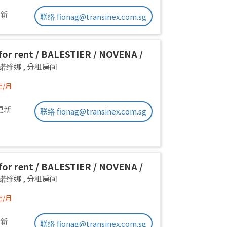
更新
联络 fionag@transinex.com.sg
or rent / BALESTIER / NOVENA /
 room / 1pax stay / Available
a 诺维娜
,
分租房间
iate
元/月
更新
联络 fionag@transinex.com.sg
or rent / BALESTIER / NOVENA /
 room / 1pax stay / Available
a 诺维娜
,
分租房间
iate
元/月
更新
联络 fionag@transinex.com.sg