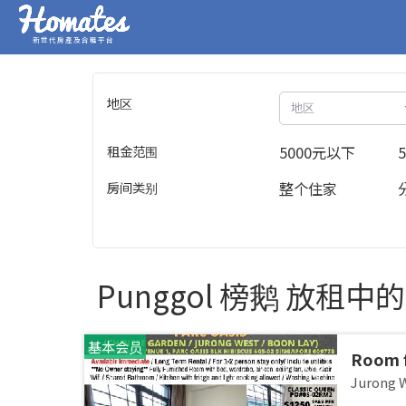
新世代房產及合租平台
地区
地区
租金范围
5000元以下
房间类别
整个住家
Punggol 榜鹅 放租中
基本会员
Room f
JURON
Jurong
stay /