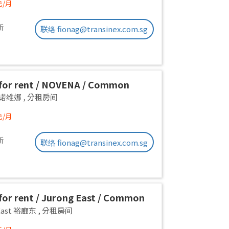
元/月
新
联络 fionag@transinex.com.sg
for rent / NOVENA / Common
1pax stay / Available Sept 2
a 诺维娜
,
分租房间
元/月
新
联络 fionag@transinex.com.sg
or rent / Jurong East / Common
1pax stay / Available 2 Sept
 East 裕廊东
,
分租房间