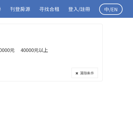
房
刊登房源
寻找合租
登入/註冊
中/EN
40000元
40000元以上
清除条件