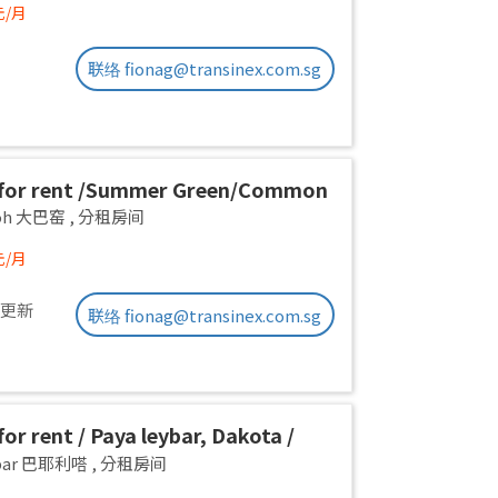
元/月
联络 fionag@transinex.com.sg
for rent /Summer Green/Common
 pax/Available Immediately
yoh 大巴窑
,
分租房间
元/月
前更新
联络 fionag@transinex.com.sg
or rent / Paya leybar, Dakota /
 room / 1pax stay / Available 2
ebar 巴耶利嗒
,
分租房间