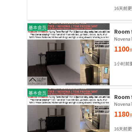
16天前
基本会员
Room f
Common
Noven
immed
1100
1小时前
基本会员
Room f
Common
Noven
immed
1180
16天前