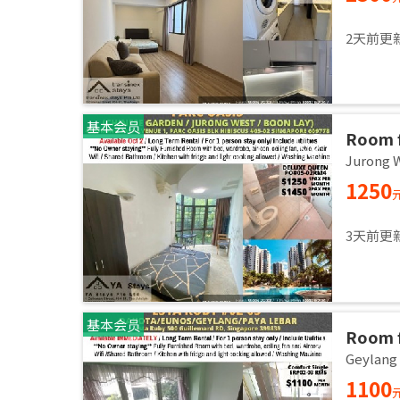
2天前更
基本会员
Room f
room / 
Jurong
1250
3天前更
基本会员
Room f
room /
Geylan
1100