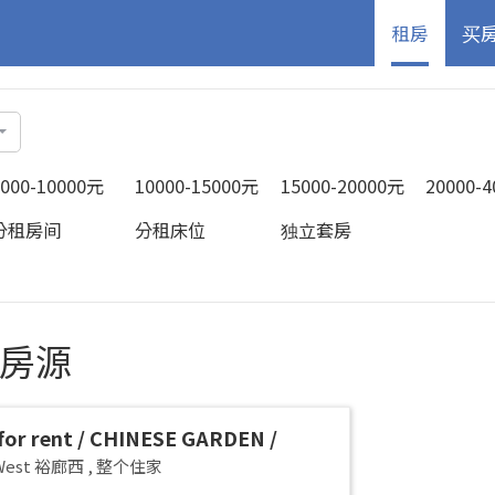
租房
买
5000-10000元
10000-15000元
15000-20000元
20000-
分租房间
分租床位
独立套房
的房源
or rent / CHINESE GARDEN /
G WEST / Common room / 1-2 pax
 West 裕廊西
,
整个住家
 Available Immediately