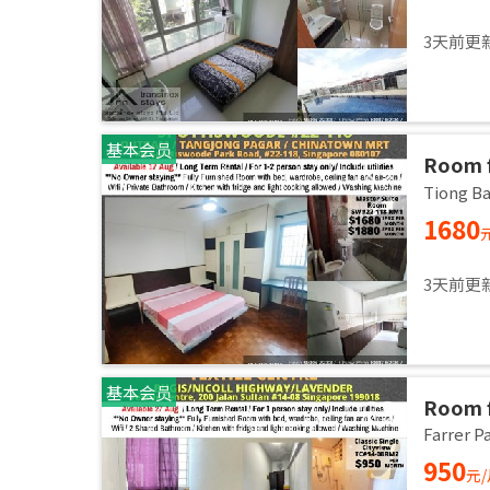
3天前更
基本会员
Room f
room /
Tiong 
1680
3天前更
基本会员
Room f
/ Comm
Farrer
27 Aug
950
元