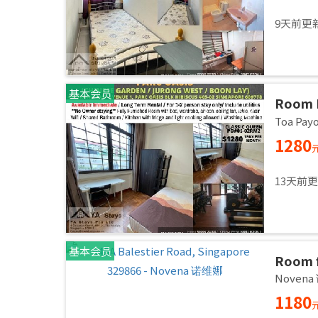
9天前更
基本会员
Room 
AVENU
Toa Pa
60977 
1280
Availa
13天前
基本会员
Room f
Common
Noven
immed
1180