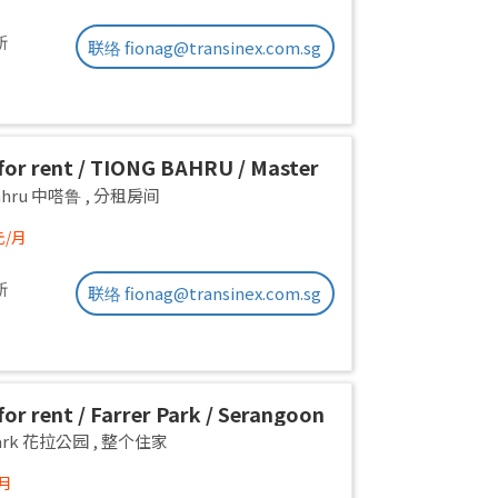
新
联络 fionag@transinex.com.sg
or rent / TIONG BAHRU / Master
 1pax stay / Available 17 August
Bahru 中嗒鲁
,
分租房间
元/月
新
联络 fionag@transinex.com.sg
or rent / Farrer Park / Serangoon
on room / 1pax stay / Available
 Park 花拉公园
,
整个住家
/月