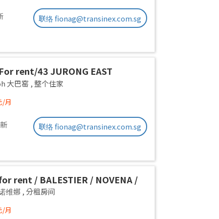
新
联络 fionag@transinex.com.sg
For rent/43 JURONG EAST
E 1, PARC OASIS BLK HIBISCUS
yoh 大巴窑
,
整个住家
Road/commen /for 1pax/
元/月
ble Immediate
更新
联络 fionag@transinex.com.sg
or rent / BALESTIER / NOVENA /
 room / 1pax stay / Available
a 诺维娜
,
分租房间
iate
元/月