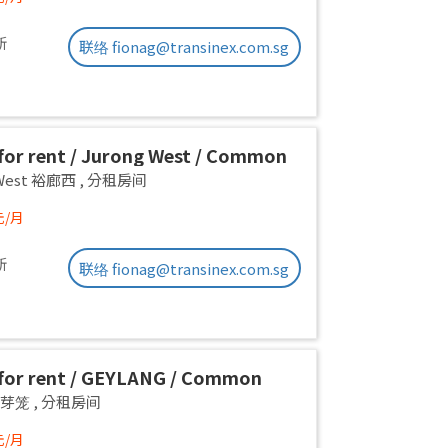
新
联络 fionag@transinex.com.sg
or rent / Jurong West / Common
1pax stay / Available Oct 2
 West 裕廊西
,
分租房间
元/月
新
联络 fionag@transinex.com.sg
or rent / GEYLANG / Common
 1pax stay / Available Immediately
g 芽笼
,
分租房间
元/月