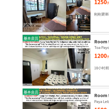
1250
刚刚更新
基本会员
Room 
room/1
Toa Pa
1200
18小时
基本会员
Room f
Master
Paya L
Sept