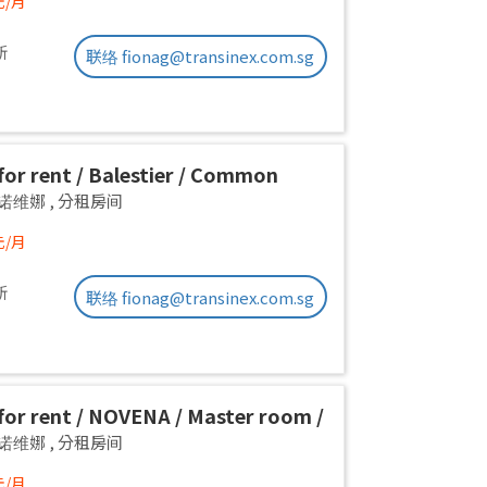
元/月
新
联络 fionag@transinex.com.sg
or rent / Balestier / Common
 1pax stay / Available Immediately
a 诺维娜
,
分租房间
元/月
新
联络 fionag@transinex.com.sg
or rent / NOVENA / Master room /
x stay / Available Immediately
a 诺维娜
,
分租房间
元/月