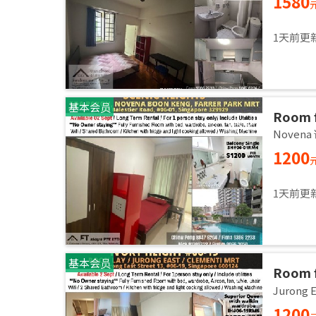
1580
1天前更
基本会员
Room 
room / 
Noven
1200
1天前更
基本会员
Room f
room / 
Jurong
1200