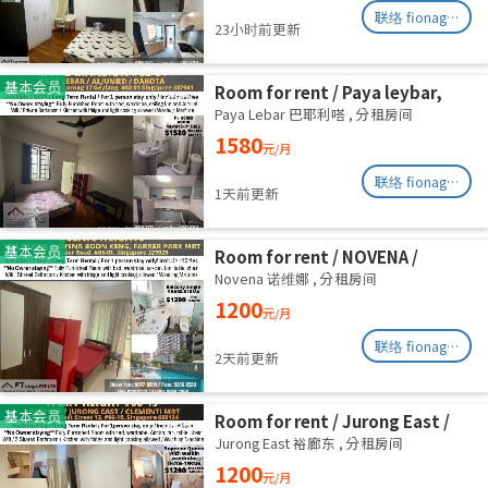
联络 fionag@transinex.com.sg
23小时前更新
基本会员
Room for rent / Paya leybar,
Dakota / Master room / 1pax
Paya Lebar 巴耶利嗒
,
分租房间
stay / Available 2 Sept
1580
元/月
联络 fionag@transinex.com.sg
1天前更新
基本会员
Room for rent / NOVENA /
Common room / 1pax stay /
Novena 诺维娜
,
分租房间
Available Sept 2
1200
元/月
联络 fionag@transinex.com.sg
2天前更新
基本会员
Room for rent / Jurong East /
Common room / 1pax stay /
Jurong East 裕廊东
,
分租房间
Available 2 Sept
1200
元/月