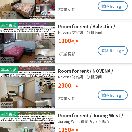
联络 fionag@transinex.com.sg
2天前更新
基本会员
Room for rent / Balestier /
Common room / 1pax stay /
Novena 诺维娜
,
分租房间
Available Immediately
1200
元/月
联络 fionag@transinex.com.sg
2天前更新
基本会员
Room for rent / NOVENA /
Master room / 2,3 pax stay /
Novena 诺维娜
,
分租房间
Available Immediately
2300
元/月
联络 fionag@transinex.com.sg
2天前更新
基本会员
Room for rent / Jurong West /
Common room / 1pax stay /
Jurong West 裕廊西
,
分租房间
Available Oct 2
1250
元/月