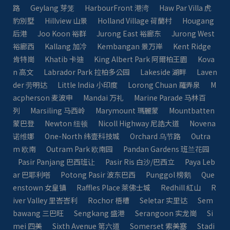
路
Geylang 芽笼
HarbourFront 港湾
Haw Par Villa 虎
豹別墅
Hillview 山景
Holland Village 荷蘭村
Hougang
后港
Joo Koon 裕群
Jurong East 裕廊东
Jurong West
裕廊西
Kallang 加冷
Kembangan 景万岸
Kent Ridge
肯特崗
Khatib 卡迪
King Albert Park 阿爾柏王園
Kova
n 高文
Labrador Park 拉柏多公园
Lakeside 湖畔
Laven
der 劳明达
Little India 小印度
Lorong Chuan 羅弄泉
M
acpherson 麦波申
Mandai 万礼
Marine Parade 马林百
列
Marsiling 马西岭
Marymount 瑪麗蒙
Mountbatten
蒙巴登
Newton 纽顿
Nicoll Highway 尼誥大道
Novena
诺维娜
One-North 纬壹科技城
Orchard 乌节路
Outra
m 欧南
Outram Park 欧南园
Pandan Gardens 班兰花园
Pasir Panjang 巴西班让
Pasir Ris 白沙/巴西立
Paya Leb
ar 巴耶利嗒
Potong Pasir 波东巴西
Punggol 榜鹅
Que
enstown 女皇镇
Raffles Place 萊佛士城
Redhill 紅山
R
iver Valley 里峇峇利
Rochor 梧槽
Seletar 实里达
Sem
bawang 三巴旺
Sengkang 盛港
Serangoon 实龙崗
Si
mei 四美
Sixth Avenue 第六道
Somerset 索美塞
Stadi