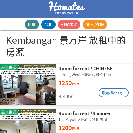
新世代房產及合租平台
租屋
合租
刊登房源
登入/註冊
Kembangan 景万岸 放租中的
房源
基本会员
Room for rent / CHINESE
GARDEN / JURONG WEST /
Jurong West 裕廊西
,
整个住家
Common room / 1-2 pax stay /
1250
元/月
Available Immediately
联络 fionag@transinex.com.sg
刚刚更新
基本会员
Room for rent /Summer
Green/Common room/1
Toa Payoh 大巴窑
,
分租房间
pax/Available Immediately
1200
元/月