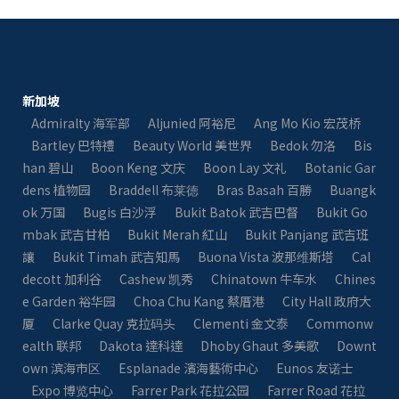
新加坡
Admiralty 海军部
Aljunied 阿裕尼
Ang Mo Kio 宏茂桥
Bartley 巴特禮
Beauty World 美世界
Bedok 勿洛
Bis
han 碧山
Boon Keng 文庆
Boon Lay 文礼
Botanic Gar
dens 植物园
Braddell 布莱徳
Bras Basah 百勝
Buangk
ok 万国
Bugis 白沙浮
Bukit Batok 武吉巴督
Bukit Go
mbak 武吉甘柏
Bukit Merah 紅山
Bukit Panjang 武吉班
讓
Bukit Timah 武吉知馬
Buona Vista 波那维斯塔
Cal
decott 加利谷
Cashew 凯秀
Chinatown 牛车水
Chines
e Garden 裕华园
Choa Chu Kang 蔡厝港
City Hall 政府大
厦
Clarke Quay 克拉码头
Clementi 金文泰
Commonw
ealth 联邦
Dakota 達科達
Dhoby Ghaut 多美歌
Downt
own 滨海市区
Esplanade 濱海藝術中心
Eunos 友诺士
Expo 博览中心
Farrer Park 花拉公园
Farrer Road 花拉