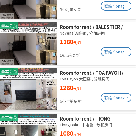
联络 fionag@transinex.com.sg
5小时前更新
基本会员
Room for rent / BALESTIER /
NOVENA / Common room / 1pax
Novena 诺维娜
,
分租房间
stay / Available immediate
1180
元/月
联络 fionag@transinex.com.sg
16天前更新
基本会员
Room for rent / TOA PAYOH /
NOVENA / Common room / 1pax
Toa Payoh 大巴窑
,
分租房间
stay / Available immediate
1280
元/月
联络 fionag@transinex.com.sg
6小时前更新
基本会员
Room for rent / TIONG
BAHRU/HAVELOCK / Common
Tiong Bahru 中嗒鲁
,
分租房间
room / 1pax stay / Available 13
1080
元/月