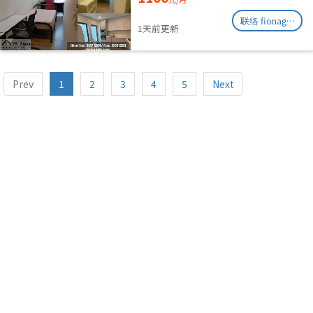
联络 fionag@transinex.com.sg
1天前更新
Prev
1
2
3
4
5
Next