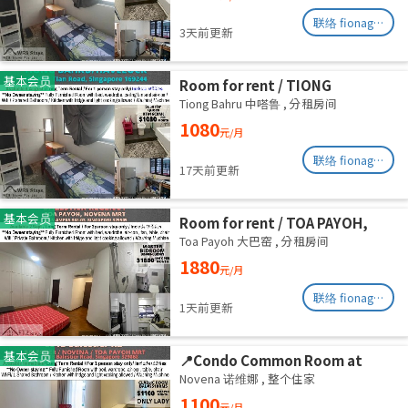
August
联络 fionag@transinex.com.sg
3天前更新
基本会员
Room for rent / TIONG
BAHRU/HAVELOCK / Common
Tiong Bahru 中嗒鲁
,
分租房间
room / 1pax stay / Available 6
1080
元/月
August
联络 fionag@transinex.com.sg
17天前更新
基本会员
Room for rent / TOA PAYOH,
NOVENA MRT / Master room /
Toa Payoh 大巴窑
,
分租房间
1pax stay / Available Sept 2
1880
元/月
联络 fionag@transinex.com.sg
1天前更新
基本会员
📍Condo Common Room at
Balestier - Available
Novena 诺维娜
,
整个住家
Immediately
1100
元/月