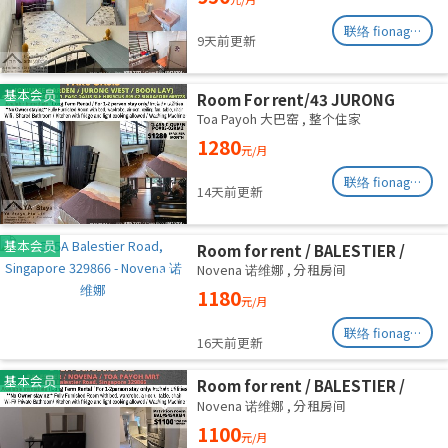
联络 fionag@transinex.com.sg
9天前更新
基本会员
Room For rent/43 JURONG
EAST AVENUE 1, PARC OASIS
Toa Payoh 大巴窑
,
整个住家
BLK HIBISCUS 60977
1280
元/月
Road/commen /for 1pax/
Available Immediate
联络 fionag@transinex.com.sg
14天前更新
基本会员
Room for rent / BALESTIER /
NOVENA / Common room / 1pax
Novena 诺维娜
,
分租房间
stay / Available immediate
1180
元/月
联络 fionag@transinex.com.sg
16天前更新
基本会员
Room for rent / BALESTIER /
NOVENA / Common room / 1pax
Novena 诺维娜
,
分租房间
stay / Available immediate
1100
元/月