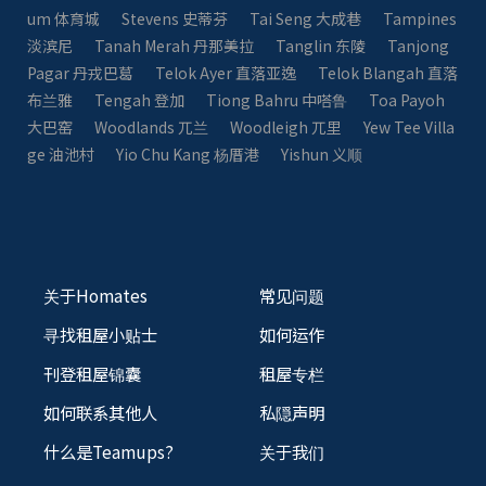
um 体育城
Stevens 史蒂芬
Tai Seng 大成巷
Tampines
淡滨尼
Tanah Merah 丹那美拉
Tanglin 东陵
Tanjong
Pagar 丹戎巴葛
Telok Ayer 直落亚逸
Telok Blangah 直落
布兰雅
Tengah 登加
Tiong Bahru 中嗒鲁
Toa Payoh
大巴窑
Woodlands 兀兰
Woodleigh 兀里
Yew Tee Villa
ge 油池村
Yio Chu Kang 杨厝港
Yishun 义顺
关于Homates
常见问题
寻找租屋小贴士
如何运作
刊登租屋锦囊
租屋专栏
如何联系其他人
私隠声明
什么是Teamups?
关于我们