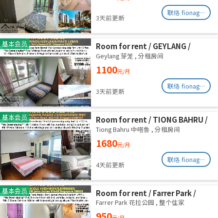
联络 fionag@transinex.com.sg
3天前更新
基本会员
Room for rent / GEYLANG /
Common room / 1pax stay /
Geylang 芽笼
,
分租房间
Available Immediately
1100
元/月
联络 fionag@transinex.com.sg
3天前更新
基本会员
Room for rent / TIONG BAHRU /
Master room / 1pax stay /
Tiong Bahru 中嗒鲁
,
分租房间
Available 17 August
1680
元/月
联络 fionag@transinex.com.sg
4天前更新
基本会员
Room for rent / Farrer Park /
Serangoon / Common room /
Farrer Park 花拉公园
,
整个住家
1pax stay / Available 27 Aug
950
元/月