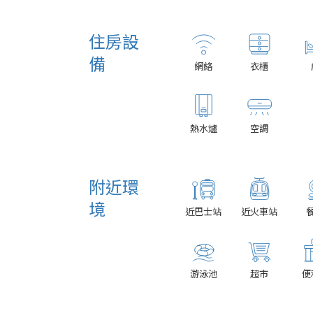
住房設
備
網絡
衣櫃
熱水爐
空調
附近環
境
近巴士站
近火車站
游泳池
超市
便