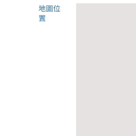
地圖位
置