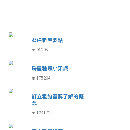
女仔租屋要點
91295
房屋種類小知識
175204
訂立租約需要了解的概
念
124172