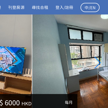
樓
刊登房源
尋找合租
登入/註冊
中/EN
$
6000
每月
HKD