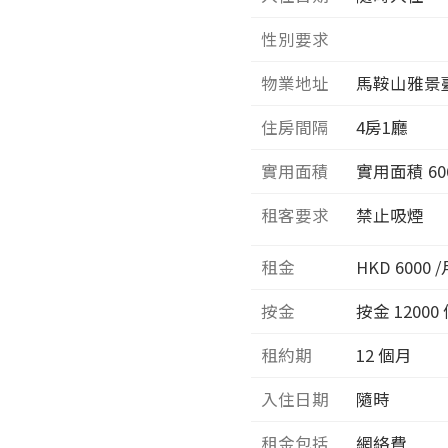
性別要求
物業地址
馬鞍山雅景
住房間隔
4
房1廳
實用面積
實用面積
60
租客要求
禁止吸煙
租金
HKD 6000 
按金
按金 12000
租約期
12 個月
入住日期
隨時
租金包括
網絡費