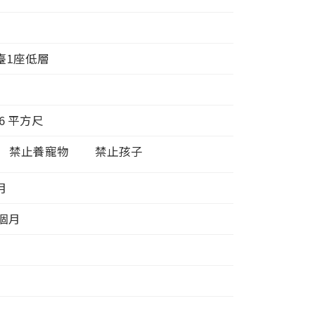
臺1座低層
6
平方尺
禁止養寵物
禁止孩子
/月
 個月