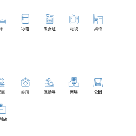
床
冰箱
煮食爐
電視
桌椅
餐廰
診所
運動場
商場
公園
利店