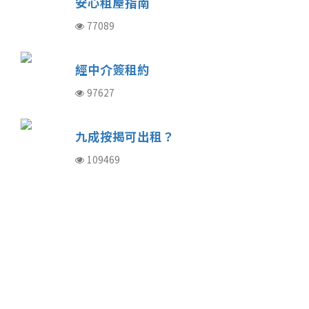
安心租屋指南
77089
經中介簽租約
97627
九成按揭可出租？
109469