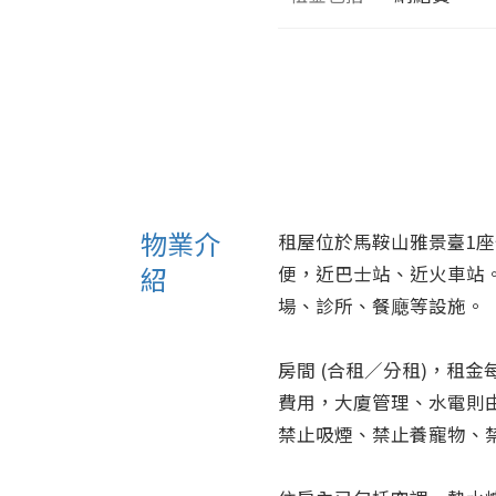
物業介
租屋位於馬鞍山雅景臺1座
紹
便，近巴士站、近火車站
場、診所、餐廰等設施。

房間 (合租／分租)，租金
費用，大廈管理、水電則由
禁止吸煙、禁止養寵物、禁