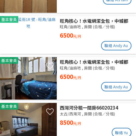
基本會員
旺角核心！水電網潔全包，中城都
理大通勤黨
旺角/油麻地
,
房間 (合租／分租)
6500
元/月
聯絡 Andy Au
基本會員
旺角核心！水電網潔全包，中城都
理大通勤黨
旺角/油麻地
,
房間 (合租／分租)
6500
元/月
聯絡 Andy Au
基本會員
西灣河分租一間房66020234
太古/西灣河
,
房間 (合租／分租)
8500
元/月
聯絡 Yu