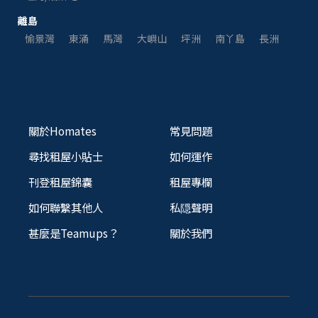
離島
愉景灣
東涌
馬灣
大嶼山
坪洲
南丫島
長洲
關於Homates
常見問題
尋找租屋小貼士
如何運作
刊登租屋錦囊
租屋專欄
如何聯繫其他人
私隠聲明
甚麼是Teamups？
關於我們