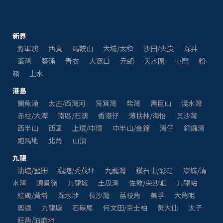
新界
將軍澳
西貢
馬鞍山
大埔/太和
沙田/火炭
深井
荃灣
葵涌
青衣
大窩口
元朗
天水圍
屯門
粉
嶺
上水
港島
鰂魚涌
太古/西灣河
筲箕灣
柴灣
壽臣山
淺水灣
赤柱/大潭
南區/石澳
香港仔
薄扶林/海怡
貝沙灣
西半山
西區
上環/中環
中半山/金鐘
灣仔
銅鑼灣
跑馬地
北角
山頂
九龍
油塘/藍田
觀塘/秀茂坪
九龍灣
鑽石山/彩虹
康城/清
水灣
調景嶺
九龍城
土瓜灣
佐敦/尖沙咀
九龍站
紅磡/黃埔
深水埗
長沙灣
荔枝角
美孚
大角咀
奧運
九龍塘
石硤尾
何文田/京士柏
黃大仙
太子
旺角/油麻地