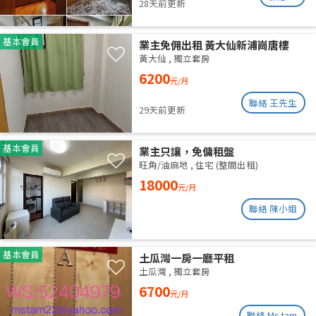
28天前更新
基本會員
業主免佣出租 黃大仙新浦崗唐樓
（近啟德）
黃大仙
,
獨立套房
6200
元/月
聯絡 王先生
29天前更新
基本會員
業主只讓，免傭租盤
旺角/油麻地
,
住宅 (整間出租)
18000
元/月
聯絡 陳小姐
基本會員
土瓜灣一房一廳平租
土瓜灣
,
獨立套房
6700
元/月
聯絡 Ms tam