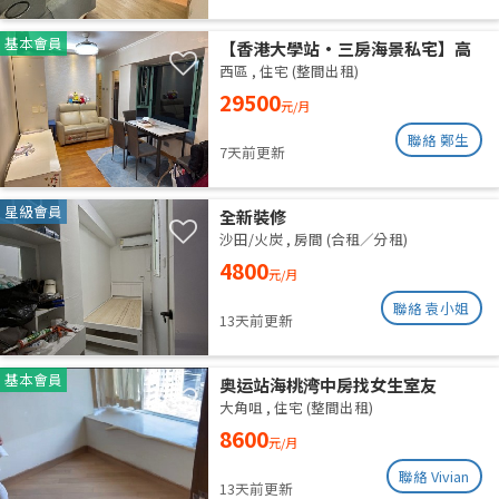
基本會員
【香港大學站•三房海景私宅】高
層山海雙景 港大近在咫尺 即住配置
西區
,
住宅 (整間出租)
免佣業主盤
29500
元/月
聯絡 鄭生
7天前更新
星級會員
全新裝修
沙田/火炭
,
房間 (合租／分租)
4800
元/月
聯絡 袁小姐
13天前更新
基本會員
奥运站海桃湾中房找女生室友
大角咀
,
住宅 (整間出租)
8600
元/月
聯絡 Vivian
13天前更新