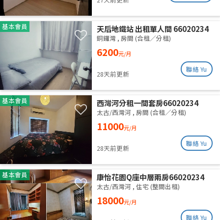
基本會員
天后地鐵站 出租單人間 66020234
銅鑼灣
,
房間 (合租／分租)
6200
元/月
聯絡 Yu
28天前更新
基本會員
西灣河分租一間套房66020234
太古/西灣河
,
房間 (合租／分租)
11000
元/月
聯絡 Yu
28天前更新
基本會員
康怡花園Q座中層兩房66020234
太古/西灣河
,
住宅 (整間出租)
18000
元/月
聯絡 Yu