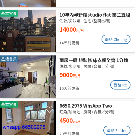
基本會員
10年內半新樓studio flat 業主直租
佐敦/尖沙咀
,
住宅 (整間出租)
14000
元/月
聯絡 Cheung
14天前更新
星級會員
兩房一廳 靚裝修 床衣櫃全齊 1分鐘
柯士甸站 5分鐘佐敦站
佐敦/尖沙咀
,
房間 (合租／分租)
9000
元/月
聯絡 Rc
16天前更新
基本會員
6650.2975 WhsApp Two-
bedroom unit with one empty
旺角/油麻地
,
房間 (合租／分租)
room, newly renovated,
4500
元/月
available for separate rental or
shared accommodation. High
聯絡 Finder
20天前更新