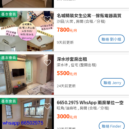
floor with roof. Utilities
included. Excellent ventilation,
clean and quiet.
基本會員
名城精裝女生公寓—傢俬電器高質
齊全 拎包即入住 (業主自放無佣)
沙田/火炭
,
房間 (合租／分租)
7800
元/月
聯絡 劉小姐
9天前更新
基本會員
深水埗套房出租
深水埗
,
住宅 (整間出租)
5500
元/月
聯絡 Jerry
24天前更新
基本會員
6650.2975 WhsApp 兩房單位一空
房 旺角 287呎 全新裝修 分租 合租
旺角/油麻地
,
房間 (合租／分租)
性別不限 高層有𨋢 四通八達 三面大
3000
元/月
窗 空氣流通 乾淨安靜 包wifi水電
聯絡 Finder
27天前更新