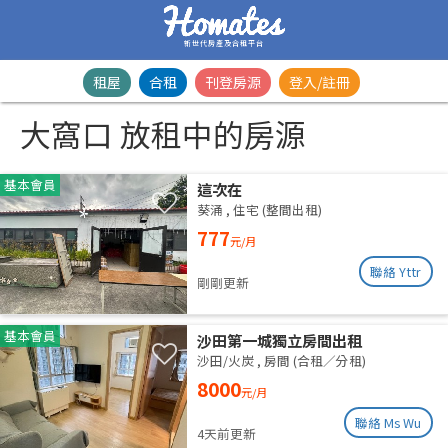
新世代房產及合租平台
租屋
合租
刊登房源
登入/註冊
大窩口 放租中的房源
基本會員
這次在
葵涌
,
住宅 (整間出租)
777
元/月
聯絡 Yttr
剛剛更新
基本會員
沙田第一城獨立房間出租
沙田/火炭
,
房間 (合租／分租)
8000
元/月
聯絡 Ms Wu
4天前更新