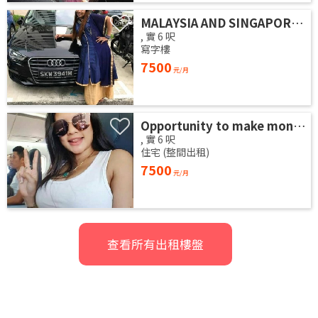
MALAYSIA AND SINGAPORE JOB VACANCY, PAY RM7,500 PER DAY (TELEGRAM @hookupagencyy7) ((WHATSAPP US:+60162907908)
,
實
6
呎
寫字樓
7500
元/月
Opportunity to make money Rm7,500 every day, (TELEGRAM @hookupagencyy7) (WHATSAPP US:+60162907908).
,
實
6
呎
住宅 (整間出租)
7500
元/月
查看所有出租樓盤