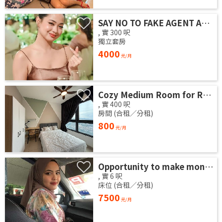
SAY NO TO FAKE AGENT AND LET PUT AN END TO DOES FRAUDULENT AGENT
,
實
300
呎
獨立套房
4000
元/月
Cozy Medium Room for Rent
,
實
400
呎
房間 (合租／分租)
800
元/月
Opportunity to make money Rm7,500 every day, (TELEGRAM @hookupagencyy7) (WHATSAPP US:+60162907908).
,
實
6
呎
床位 (合租／分租)
7500
元/月