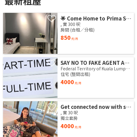
最新租屋
🌟 Come Home to Prima Setapak, KL 🌟 🏡 Fully Furnished Master Bedroom for Rent (Up to 2 Pax)
,
實
300
呎
房間 (合租／分租)
850
元/月
SAY NO TO FAKE AGENT AND LET PUT AN END TO DOES FRAUDULENT AGENT
Federal Territory of Kuala Lumpur
,
住宅 (整間出租)
4000
元/月
Get connected now with single horny moms who offer good cash
,
實
30
呎
獨立套房
4000
元/月