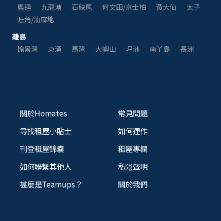
奧運
九龍塘
石硤尾
何文田/京士柏
黃大仙
太子
旺角/油麻地
離島
愉景灣
東涌
馬灣
大嶼山
坪洲
南丫島
長洲
關於Homates
常見問題
尋找租屋小貼士
如何運作
刊登租屋錦囊
租屋專欄
如何聯繫其他人
私隠聲明
甚麼是Teamups？
關於我們