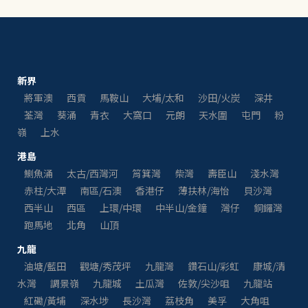
新界
將軍澳
西貢
馬鞍山
大埔/太和
沙田/火炭
深井
荃灣
葵涌
青衣
大窩口
元朗
天水圍
屯門
粉
嶺
上水
港島
鰂魚涌
太古/西灣河
筲箕灣
柴灣
壽臣山
淺水灣
赤柱/大潭
南區/石澳
香港仔
薄扶林/海怡
貝沙灣
西半山
西區
上環/中環
中半山/金鐘
灣仔
銅鑼灣
跑馬地
北角
山頂
九龍
油塘/藍田
觀塘/秀茂坪
九龍灣
鑽石山/彩虹
康城/清
水灣
調景嶺
九龍城
土瓜灣
佐敦/尖沙咀
九龍站
紅磡/黃埔
深水埗
長沙灣
荔枝角
美孚
大角咀