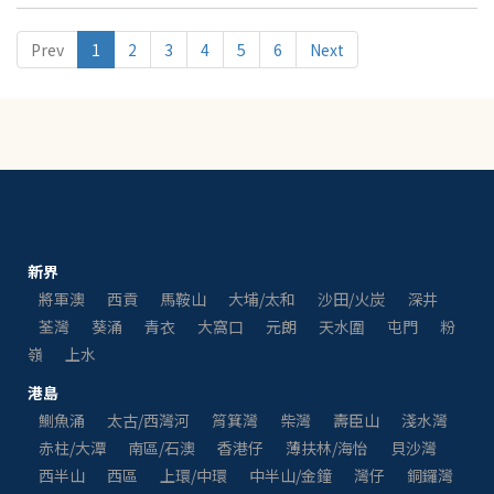
半公廁，更發現有人涉嫌兩年前起已違例發展，將劏房悄悄出
租。規劃署表示會跟進調查，有立法會議員促當局再施辣招打
Prev
1
2
3
4
5
6
Next
壓貴租，及從速取締這類違法畸形劏房。
新界
將軍澳
西貢
馬鞍山
大埔/太和
沙田/火炭
深井
荃灣
葵涌
青衣
大窩口
元朗
天水圍
屯門
粉
嶺
上水
港島
鰂魚涌
太古/西灣河
筲箕灣
柴灣
壽臣山
淺水灣
赤柱/大潭
南區/石澳
香港仔
薄扶林/海怡
貝沙灣
西半山
西區
上環/中環
中半山/金鐘
灣仔
銅鑼灣