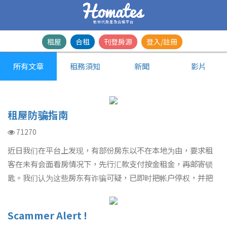
新世代房產及合租平台
租屋
合租
刊登房源
登入/註冊
所有文章
租務須知
新聞
影片
租屋防骗指南
71270
近日我们在平台上发现，有部份房东以不在本地为由，要求租
客在未有会面看房情况下，先行汇款支付按金租金，再邮寄锁
匙。我们认为这些房东有诈骗可疑，已即时把帐户停权，并把
个案转交警方跟进。 我们强烈建议租客必须与房东会面看房，
了解房屋实况，并当面和房东签署租约，才支付按金租金。在
Scammer Alert !
任何情况下，切勿未有看房就贸然以邮寄或汇款方式付款！