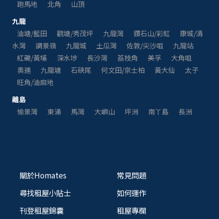
跑馬地
北角
山頂
九龍
油塘/藍田
觀塘/秀茂坪
九龍灣
鑽石山/彩虹
康城/清
水灣
調景嶺
九龍城
土瓜灣
佐敦/尖沙咀
九龍站
紅磡/黃埔
深水埗
長沙灣
荔枝角
美孚
大角咀
奧運
九龍塘
石硤尾
何文田/京士柏
黃大仙
太子
旺角/油麻地
離島
愉景灣
東涌
馬灣
大嶼山
坪洲
南丫島
長洲
關於Homates
常見問題
尋找租屋小貼士
如何運作
刊登租屋錦囊
租屋專欄