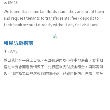
69418
We found that some landlords claim they are out of town
and request tenants to transfer rental fee / deposit to
their bank account directly without any flat visits and
signing rental agreements. These ads are very suspicious
and we have suspended their me
租屋防騙指南
78345
近日我們在平台上發現，有部份房東以不在本地為由，要求租
客在未有會面看房情況下，先行匯款支付按金租金，再郵寄鎖
匙。我們認為這些房東有詐騙可疑，已即時把帳戶停權，並把
個案轉交警方跟進。我們建議租客必須與房東會面看房，了解
房屋實況，並當面和房東簽署租約，才支付按金租金。在任何
情況下，切勿未有看房就貿然以郵寄或匯款方式付款！