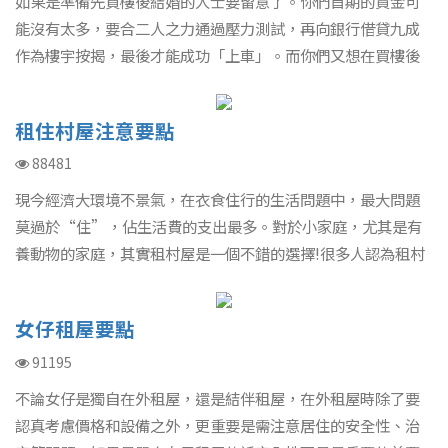
如果是準備先買樓後結婚的人士要留意了。你們首期的資金可
能沒有太多，要合二人之力通過壓力測試，再向銀行借貸九成
作為樓宇按揭，最後才能成功「上車」。而你們又想在買樓後
結婚前這段真空期將單位出租，以減輕貸款及結婚支出的壓力
的話，就必定要小心了。因為這可能是一個不合法的行為﹗
租住村屋注意要點
88481
現今經濟大環境不景氣，在衣食住行的生活問題中，最大問題
莫過於“住”，佔生活費的支出最多。對於小家庭，尤其是有
養動物的家庭，其實租村屋是一個不錯的選擇!很多人認為租村
屋會有很多問題，以下是一些租村屋的注意事項可供參考。
女仔租屋要點
91195
不論女仔是獨自在外租屋，還是結伴租屋，在外租屋時除了要
認真考慮價格和設備之外，更重要是需注意居住的安全性、治