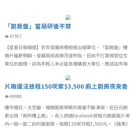
「劏房盤」當局研後不禁
47957
【星島日報報道】近年發展商積極推出細單位，「劏房盤」樓
價升幅更明顯。發展局局長陳茂波昨指，目前不打算規管住宅
單位的面積，認為年輕人未必能負擔購買大單位，應該由市場
決定。而將退休的規劃署署長凌嘉勤則指，當局在未來城市規
劃，除增加發展土地，會將環保和生物多樣性納入規劃及發展
片廠違法放租150呎索$3,500 廁上劏房夜來香
決策過程，提升香港的宜居度。
49980
樓市瘋狂，太空艙、豬欄劏房等畸形房屋不斷湧現，近日元朗
更出現「廁所樓上房」。有人透過facebook放租元朗嘉龍片場
內一個一劏二的村屋劏房，每間150呎月租3,500元。《蘋果》
記者放蛇睇樓，見劏房下層就是臭氣熏天的片場訪客廁所，如