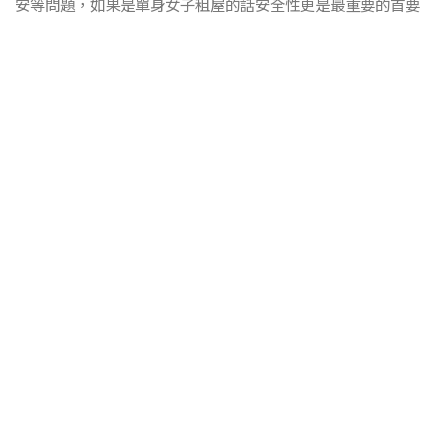
安等問題，如果是單身女子租屋的話安全性更是最重要的首要
考慮條件，筆者建議有意租屋的女性租屋的女仔注意以下各
點。