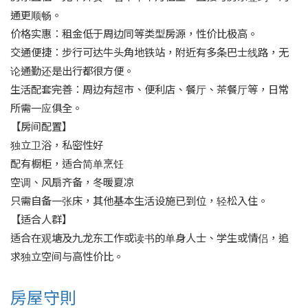
通更顺畅。

价格实惠：租金低于周边同等类型房源，性价比极高。

交通便捷：步行可达牛头角地铁站，附近有多条巴士线路，无
论通勤还是出行都很方便。

生活配套完善：周边有超市、便利店、餐厅、茶餐厅等，日常
所需一应俱全。

【房间配置】

独立卫浴，私密性好

配有橱柜，适合简单烹饪

空调、风扇齐备，冬暖夏凉

只需自备一张床，其他基本生活设施已到位，轻松入住。

【适合人群】

适合在观塘及九龙东工作或读书的单身人士、学生或情侣，追
房屋守則