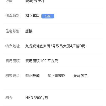
地區
觀塘/秀茂坪
物業類別
獨立套房
出租
住宅類別
唐樓
物業地址
九龙观塘宜安街2号致昌大厦4/F楼D房
實用面積
實用面積
100
平方尺
租客要求
禁止吸煙
禁止養寵物
允許孩子
租金
HKD 3900 /月