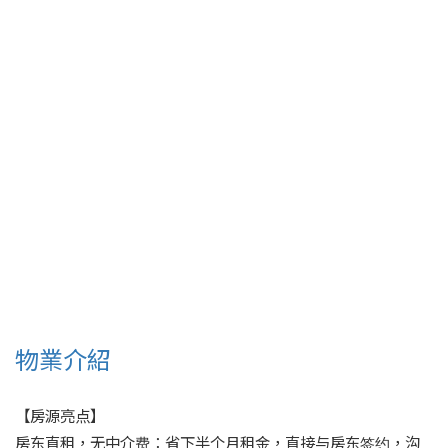
物業介紹
【房源亮点】

房东直租，无中介费：省下半个月租金，直接与房东签约，沟