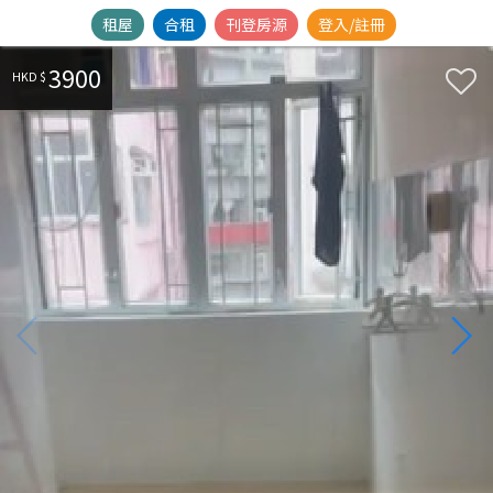
租屋
合租
刊登房源
登入/註冊
3900
HKD $