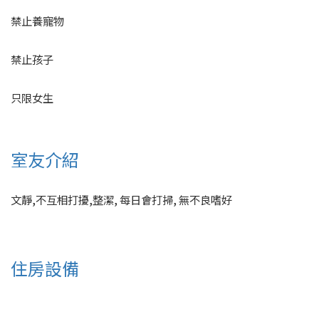
禁止養寵物
禁止孩子
只限女生
室友介紹
文靜,不互相打擾,整潔, 每日會打掃, 無不良嗜好
住房設備