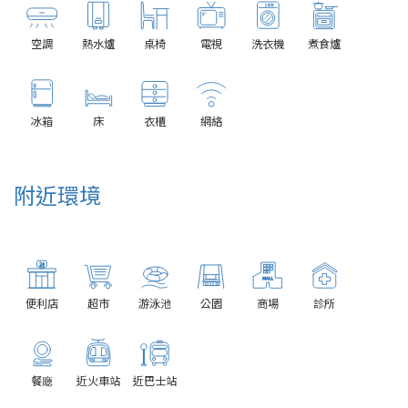
空調
熱水爐
桌椅
電視
洗衣機
煮食爐
冰箱
床
衣櫃
網絡
附近環境
便利店
超市
游泳池
公園
商場
診所
餐廰
近火車站
近巴士站