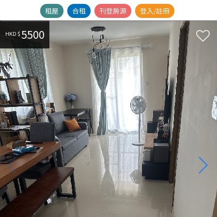
租屋
合租
刊登房源
登入/註冊
5500
HKD $