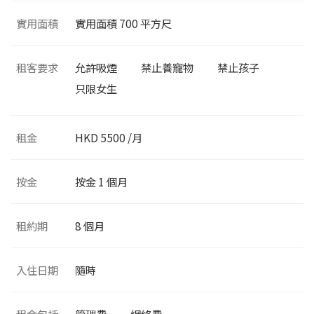
實用面積
實用面積
700
平方尺
租客要求
允許吸煙
禁止養寵物
禁止孩子
只限女生
租金
HKD 5500 /月
按金
按金 1 個月
租約期
8 個月
入住日期
隨時