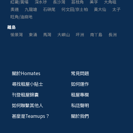
紅磡/黃埔
深水埗
長沙灣
荔枝角
美孚
大角咀
奧運
九龍塘
石硤尾
何文田/京士柏
黃大仙
太子
旺角/油麻地
離島
愉景灣
東涌
馬灣
大嶼山
坪洲
南丫島
長洲
關於Homates
常見問題
尋找租屋小貼士
如何運作
刊登租屋錦囊
租屋專欄
如何聯繫其他人
私隠聲明
甚麼是Teamups？
關於我們