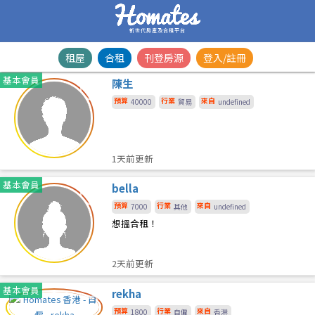
新世代房產及合租平台
租屋
合租
刊登房源
登入/註冊
基本會員
陳生
預算
行業
來自
40000
貿易
undefined
1天前更新
基本會員
bella
預算
行業
來自
7000
其他
undefined
想搵合租！
2天前更新
基本會員
rekha
預算
行業
來自
1800
自僱
香港