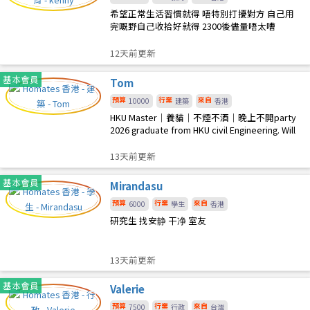
希望正常生活習慣就得 唔特別打擾對方 自己用
完嘅野自己收拾好就得 2300後儘量唔太嘈
12天前更新
基本會員
Tom
預算
行業
來自
10000
建築
香港
HKU Master｜養貓｜不煙不酒｜晚上不開party
2026 graduate from HKU civil Engineering. Will
start working as gradua
13天前更新
基本會員
Mirandasu
預算
行業
來自
6000
學生
香港
研究生 找安静 干净 室友
13天前更新
基本會員
Valerie
預算
行業
來自
7500
行政
台灣