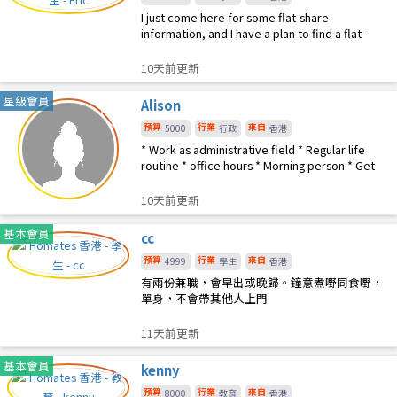
I just come here for some flat-share
information, and I have a plan to find a flat-
share.
10天前更新
星級會員
Alison
預算
行業
來自
5000
行政
香港
* Work as administrative field * Regular life
routine * office hours * Morning person * Get
up at 5-
10天前更新
基本會員
cc
預算
行業
來自
4999
學生
香港
有兩份兼職，會早出或晚歸。鐘意煮嘢同食嘢，
單身，不會帶其他人上門
11天前更新
基本會員
kenny
預算
行業
來自
8000
教育
香港