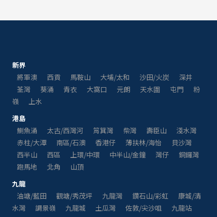
新界
將軍澳
西貢
馬鞍山
大埔/太和
沙田/火炭
深井
荃灣
葵涌
青衣
大窩口
元朗
天水圍
屯門
粉
嶺
上水
港島
鰂魚涌
太古/西灣河
筲箕灣
柴灣
壽臣山
淺水灣
赤柱/大潭
南區/石澳
香港仔
薄扶林/海怡
貝沙灣
西半山
西區
上環/中環
中半山/金鐘
灣仔
銅鑼灣
跑馬地
北角
山頂
九龍
油塘/藍田
觀塘/秀茂坪
九龍灣
鑽石山/彩虹
康城/清
水灣
調景嶺
九龍城
土瓜灣
佐敦/尖沙咀
九龍站