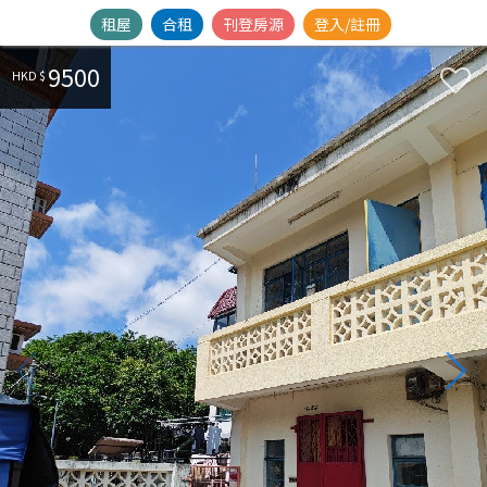
租屋
合租
刊登房源
登入/註冊
9500
HKD $