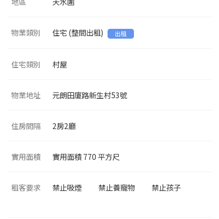
地區
天水圍
物業類別
住宅 (整間出租)
出租
住宅類別
村屋
物業地址
元朗田廈路新生村53號
住房間隔
2
房2廳
實用面積
實用面積
770
平方尺
租客要求
禁止吸煙
禁止養寵物
禁止孩子