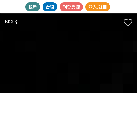
租屋
合租
刊登房源
登入/註冊
3
HKD $