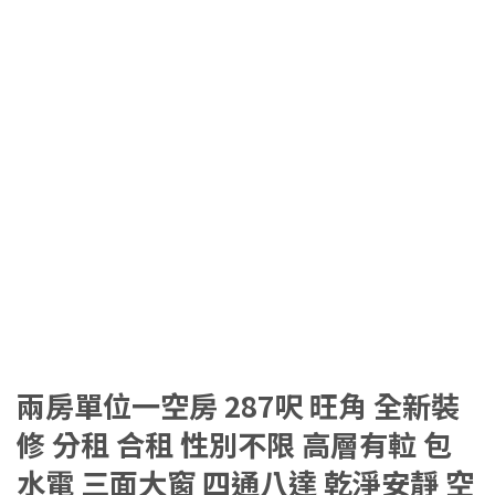
兩房單位一空房 287呎 旺角 全新裝
修 分租 合租 性別不限 高層有𨋢 包
水電 三面大窗 四通八達 乾淨安靜 空