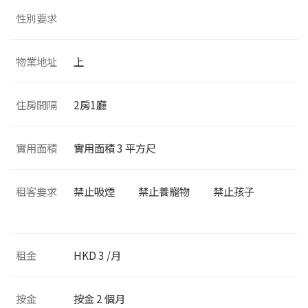
性別要求
物業地址
上
住房間隔
2
房1廳
實用面積
實用面積
3
平方尺
租客要求
禁止吸煙
禁止養寵物
禁止孩子
租金
HKD 3 /月
按金
按金 2 個月