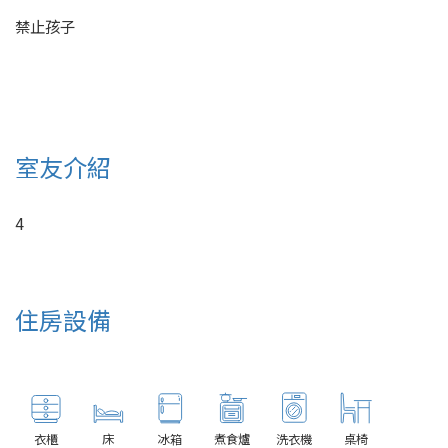
禁止孩子
室友介紹
4
住房設備
衣櫃
床
冰箱
煮食爐
洗衣機
桌椅