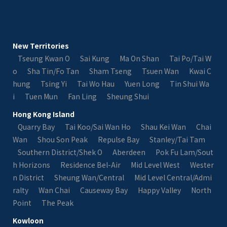
New Territories
Tseung Kwan O
Sai Kung
Ma On Shan
Tai Po/Tai W
o
Sha Tin/Fo Tan
Sham Tseng
Tsuen Wan
Kwai C
hung
Tsing Yi
Tai Wo Hau
Yuen Long
Tin Shui Wa
i
Tuen Mun
Fan Ling
Sheung Shui
Hong Kong Island
Quarry Bay
Tai Koo/Sai Wan Ho
Shau Kei Wan
Chai
Wan
Shou Son Peak
Repulse Bay
Stanley/Tai Tam
Southern District/Shek O
Aberdeen
Pok Fu Lam/Sout
h Horizons
Residence Bel-Air
Mid Level West
Wester
n District
Sheung Wan/Central
Mid Level Central/Admi
ralty
Wan Chai
Causeway Bay
Happy Valley
North
Point
The Peak
Kowloon