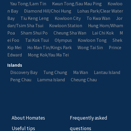
Yau Tong/Lam Tin
Kwun Tong/Sau Mau Ping
Kowloo
n Bay
Diamond Hill/Choi Hung
Lohas Park/Clear Water
Bay
Tiu Keng Leng
Kowloon City
To Kwa Wan
Jor
dan/Tsim Sha Tsui
Kowloon Station
Hung Hom/Wham
Poa
Sham Shui Po
Cheung Sha Wan
Lai Chi Kok
M
ei Foo
Tai Kok Tsui
Olympus
Kowloon Tong
Shek
Kip Mei
Ho Man Tin/Kings Park
Wong Tai Sin
Prince
Edward
Mong Kok/Yau Ma Tei
Islands
Discovery Bay
Tung Chung
Ma Wan
Lantau Island
Peng Chau
Lamma Island
Cheung Chau
About Homates
Frequently asked
Useful tips
questions