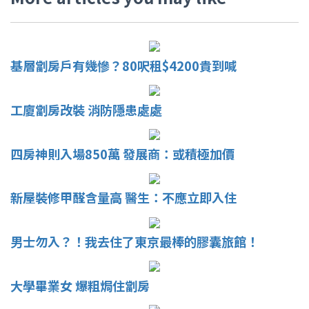
基層劏房戶有幾慘？80呎租$4200貴到喊
工廈劏房改裝 消防隱患處處
四房神則入場850萬 發展商：或積極加價
新屋裝修甲醛含量高 醫生：不應立即入住
男士勿入？！我去住了東京最棒的膠囊旅館！
大學畢業女 爆粗焗住劏房