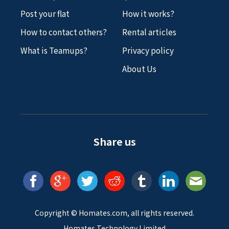
Post your flat
How it works?
How to contact others?
Rental articles
What is Teamups?
Privacy policy
About Us
Share us
Copyright ©
Homates
.com, all rights reserved.
Homates Technology Limited