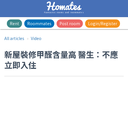
Fantastic rooms and roommates
Rent
Roommates
Post room
Login/Register
All articles
Video
新屋裝修甲醛含量高 醫生：不應
立即入住