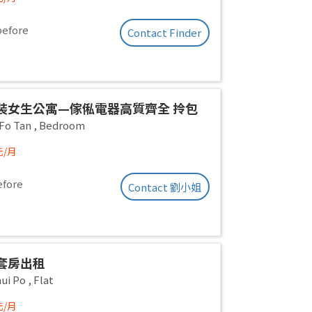
odation. High floor with roof.
es included. Excellent ventilation,
before
Contact Finder
and quiet.
裝女生公寓—傢俬電器高質齊全 拎包
(業主自放無佣)
Fo Tan
,
Bedroom
元/月
efore
Contact 劉小姐
套房出租
ui Po
,
Flat
元/月