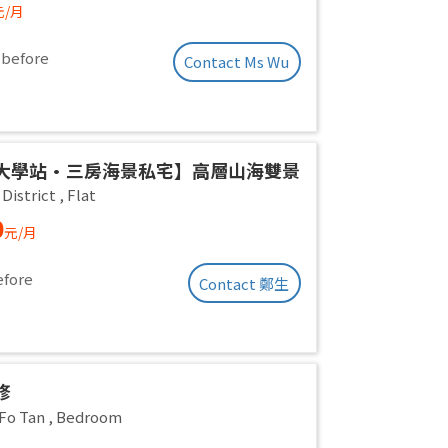
元/月
 before
Contact Ms Wu
大學站•三房海景私宅】高層山海雙景
在咫尺 即住配置 免佣業主盤
District
,
Flat
0
元/月
efore
Contact 鄭生
修
Fo Tan
,
Bedroom