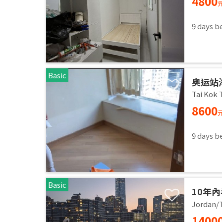
4800
9 days b
Basic
奥运站
Tai Kok 
8600
9 days b
Basic
10年內
Jordan/T
1400