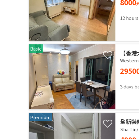
8000
12 hours
Basic
【香港
港大近
Western 
2950
3 days b
Premium
全新裝
Sha Tin/