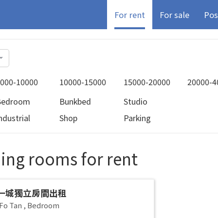
For rent
For sale
Pos
000-10000
10000-15000
15000-20000
20000-4
Bedroom
Bunkbed
Studio
ndustrial
Shop
Parking
ng rooms for rent
一城獨立房間出租
Fo Tan
,
Bedroom