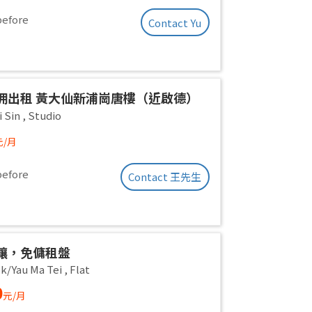
before
Contact Yu
佣出租 黃大仙新浦崗唐樓（近啟德）
 Sin
,
Studio
元/月
before
Contact 王先生
讓，免傭租盤
k/Yau Ma Tei
,
Flat
0
元/月