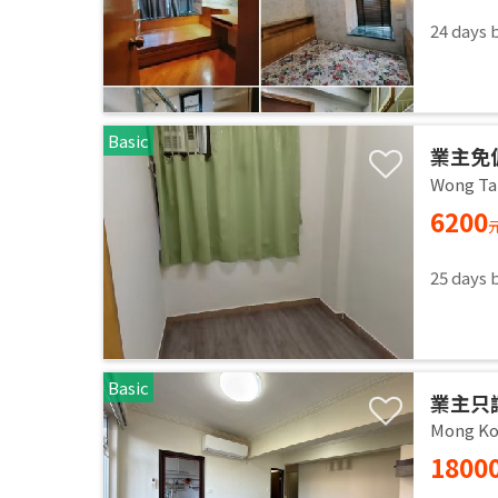
24 days 
Basic
業主免
Wong Tai
6200
25 days 
Basic
業主只
Mong Ko
1800