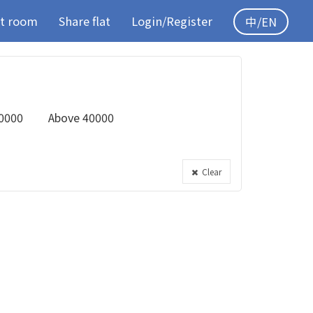
t room
Share flat
Login/Register
中/EN
0000
Above 40000
Clear