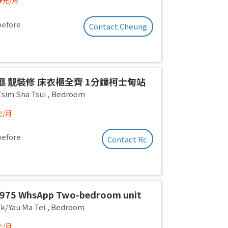
元/月
before
Contact Cheung
廳 靚裝修 床衣櫃全齊 1分鐘柯士甸站
佐敦站
sim Sha Tsui
,
Bedroom
元/月
before
Contact Rc
2975 WhsApp Two-bedroom unit
ne empty room, newly renovated,
k/Yau Ma Tei
,
Bedroom
le for separate rental or shared
元/月