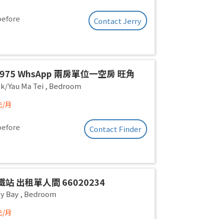
before
Contact Jerry
.2975 WhsApp 兩房單位一空房 旺角
 全新裝修 分租 合租 性別不限 高層有𨋢
k/Yau Ma Tei
,
Bedroom
 三面大窗 空氣流通 乾淨安靜 包wifi
元/月
before
Contact Finder
站 出租單人間 66020234
y Bay
,
Bedroom
元/月