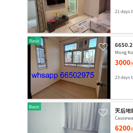
21 days 
Basic
6650
287呎
Mong Ko
四通八達
3000
水電
23 days 
Basic
天后地鐵
Causewa
6200