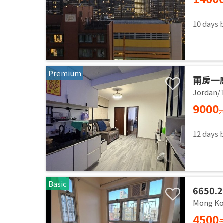
10 days 
Premium
兩房一
5分鐘
Jordan/T
9000
12 days 
Basic
6650.
with o
Mong Ko
availab
4500