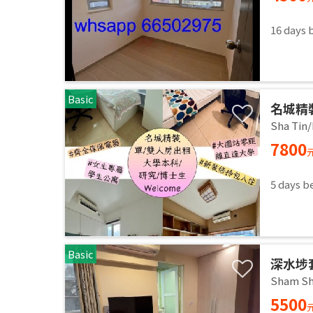
accomm
Utiliti
16 days 
clean 
Basic
名城精
即入住 
Sha Tin/
7800
5 days b
Basic
深水埗
Sham Sh
5500