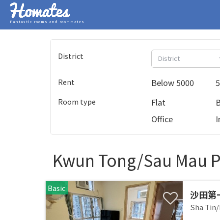
Fantastic rooms and roommates
District
District
Rent
Below 5000
5
Room type
Flat
Office
I
Kwun Tong/Sau Mau Pi
Basic
沙田第
Sha Tin/