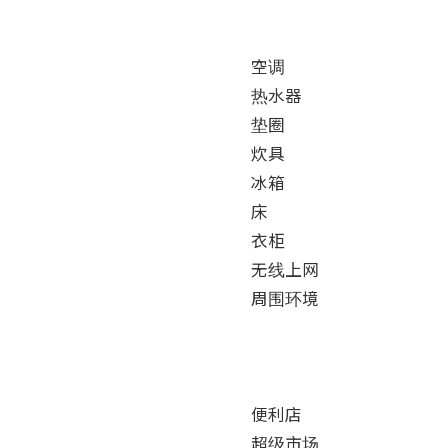
空调

热水器

垫圈

炊具

冰箱

床

衣柜

无线上网

周围环境

便利店

超级市场
