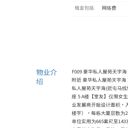
租金包括
网络费
物业介
F009 豪华私人屋苑天宇海 2A
绍
附近 豪华私人屋苑天宇海 2A
私人屋苑天宇海(近屯马线恒
座 5 A楼【室友】仅限
业发展商开始设计面积，入伙
楼宇），每栋大厦层数为24
单位实用为665套尺至14