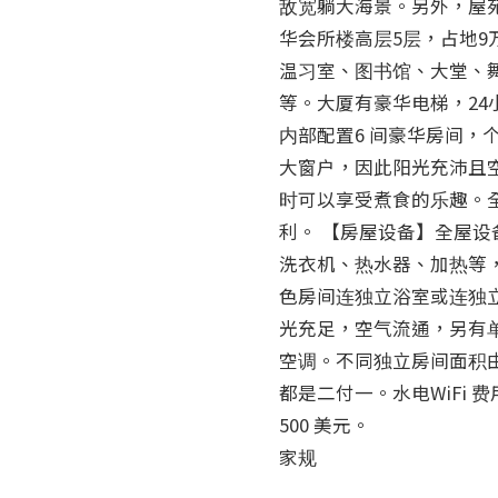
敌宽躺大海景。另外，屋
华会所楼高层5层，占地9
温习室、图书馆、大堂、
等。大厦有豪华电梯，2
内部配置6 间豪华房间
大窗户，因此阳光充沛且
时可以享受煮食的乐趣。
利。 【房屋设备】全屋
洗衣机、热水器、加热等
色房间连独立浴室或连独
光充足，空气流通，另有
空调。不同独立房间面积由
都是二付一。水电WiFi
500 美元。

家规
