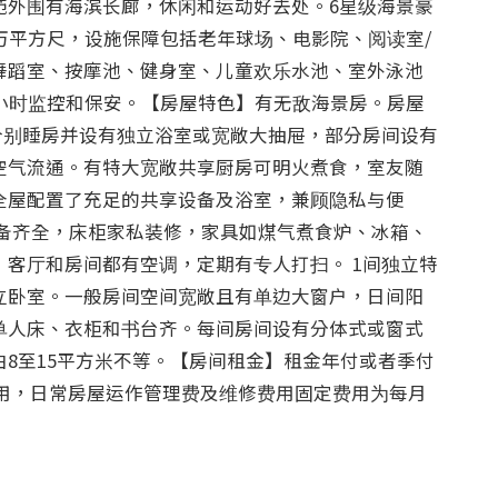
苑外围有海滨长廊，休闲和运动好去处。6星级海景豪
万平方尺，设施保障包括老年球场、电影院、阅读室/
舞蹈室、按摩池、健身室、儿童欢乐水池、室外泳池
4小时监控和保安。【房屋特色】有无敌海景房。房屋
，个别睡房并设有独立浴室或宽敞大抽屉，部分房间设有
空气流通。有特大宽敞共享厨房可明火煮食，室友随
全屋配置了充足的共享设备及浴室，兼顾隐私与便
设备齐全，床柜家私装修，家具如煤气煮食炉、冰箱、
，客厅和房间都有空调，定期有专人打扫。 1间独立特
立卧室。一般房间空间宽敞且有单边大窗户，日间阳
单人床、衣柜和书台齐。每间房间设有分体式或窗式
8至15平方米不等。【房间租金】租金年付或者季付
 费用，日常房屋运作管理费及维修费用固定费用为每月 