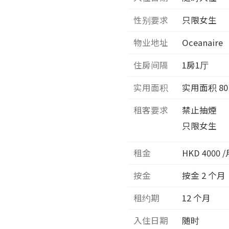
性别要求
只限女生
物业地址
Oceanaire
住房间隔
1
房1厅
实用面积
实用面积
80
租客要求
禁止抽煙
只限女生
租金
HKD 4000 
按金
按金 2 个月
租约期
12 个月
入住日期
随时