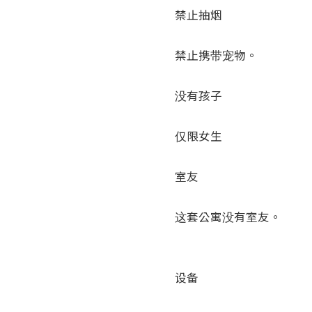
禁止抽烟

禁止携带宠物。

没有孩子

仅限女生

室友

这套公寓没有室友。

设备
