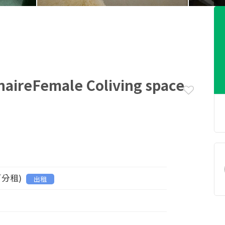
aireFemale Coliving space
／分租)
出租