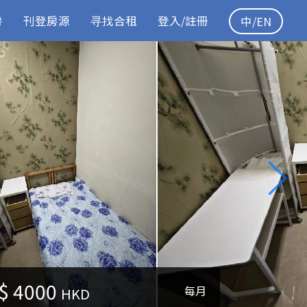
房
刊登房源
寻找合租
登入/註冊
中/EN
$
4000
每月
HKD