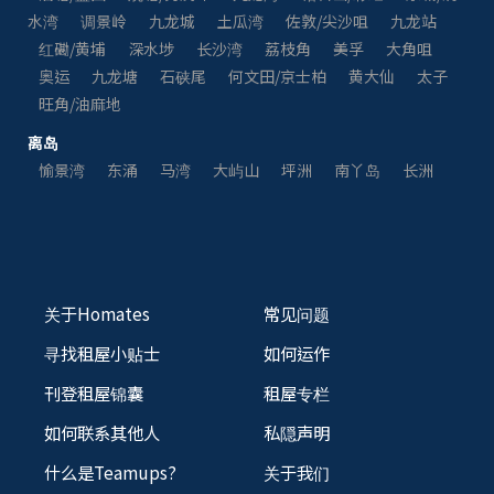
水湾
调景岭
九龙城
土瓜湾
佐敦/尖沙咀
九龙站
红磡/黄埔
深水埗
长沙湾
荔枝角
美孚
大角咀
奥运
九龙塘
石硖尾
何文田/京士柏
黄大仙
太子
旺角/油麻地
离岛
愉景湾
东涌
马湾
大屿山
坪洲
南丫岛
长洲
关于Homates
常见问题
寻找租屋小贴士
如何运作
刊登租屋锦囊
租屋专栏
如何联系其他人
私隠声明
什么是Teamups?
关于我们