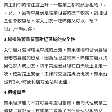
業主對你的信任度上升，一般業主都較願意租給「乖
乖女」，因為單身漢是職業租客的機率較高，談攏租
金也會較容易。家人朋友一起睇樓又可以「幫下
眼」,一舉兩得。
3.睇樓時著重留意附近區域的安全性
女仔最好選擇環境單純的屋苑，如果睇樓時發現要經
過暗巷要倍加留意，因為危險度較高。睇樓前最好找
男性家人或朋友，將平常經過路線在白天晚上各走一
次，確認路上安全，工作的交通路線及班次，如果沿
途有24小時便利店或油站就更佳。
4.嚴選鄰居
如果經濟能力不許可要考慮租劏房，要向代理或業主
清楚了解鄰居，有些業主會為了方便管理只租給女