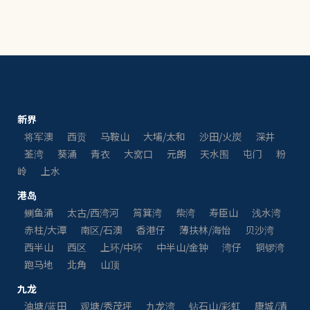
新界
将军澳
西贡
马鞍山
大埔/太和
沙田/火炭
深井
荃湾
葵涌
青衣
大窝口
元朗
天水围
屯门
粉
岭
上水
港岛
鲗鱼涌
太古/西湾河
筲箕湾
柴湾
寿臣山
浅水湾
赤柱/大潭
南区/石澳
香港仔
薄扶林/海怡
贝沙湾
西半山
西区
上环/中环
中半山/金钟
湾仔
铜锣湾
跑马地
北角
山顶
九龙
油塘/蓝田
观塘/秀茂坪
九龙湾
钻石山/彩虹
康城/清