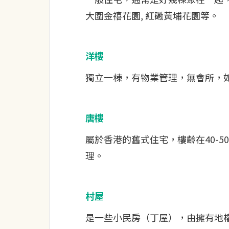
大圍金禧花園, 紅磡黃埔花園等。
洋樓
獨立一棟，有物業管理，無會所，如
唐樓
屬於香港的舊式住宅，樓齡在40-
理。
村屋
是一些小民房（丁屋），由擁有地