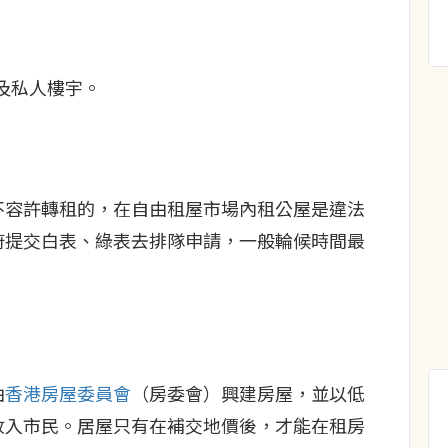
及私人樓宇。
不容許轉租的，在自由租屋市場內租公屋是違法
府提交白表、綠表去排隊申請，一般輪候時間最
由
香港房屋委員會
（房委會）興建房屋，並以低
收入市民。居屋只有在補交地價後，才能在租房