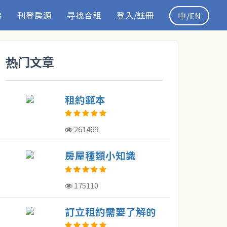
房
刊登房源
寻找合租
登入/註冊
中/EN
热门文章
租約範本
261469
房屋種類小知識
175110
訂立租約需要了解的
概念