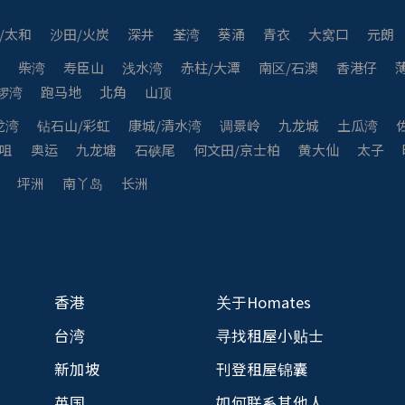
/太和
沙田/火炭
深井
荃湾
葵涌
青衣
大窝口
元朗
湾
柴湾
寿臣山
浅水湾
赤柱/大潭
南区/石澳
香港仔
锣湾
跑马地
北角
山顶
龙湾
钻石山/彩虹
康城/清水湾
调景岭
九龙城
土瓜湾
咀
奥运
九龙塘
石硖尾
何文田/京士柏
黄大仙
太子
坪洲
南丫岛
长洲
香港
关于Homates
台湾
寻找租屋小贴士
新加坡
刊登租屋锦囊
英国
如何联系其他人