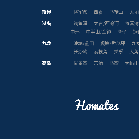
新界
将军澳
西贡
马鞍山
大埔
港岛
鲗鱼涌
太古/西湾河
筲箕
中环
中半山/金钟
湾仔
铜
九龙
油塘/蓝田
观塘/秀茂坪
九
长沙湾
荔枝角
美孚
大角
离岛
愉景湾
东涌
马湾
大屿山