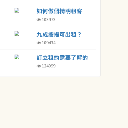
如何做個精明租客
103973
九成按揭可出租？
109434
訂立租約需要了解的
概念
124099