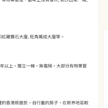
紅磡寶石大廈, 旺角萬成大廈等。
50年以上，獨立一棟，無電梯，大部分有物業管
權的香港原居民，自行蓋的房子，在新界地區較