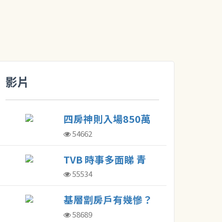
影片
四房神則入場850萬
發展商：或積極加價
54662
TVB 時事多面睇 青
年住屋
55534
基層劏房戶有幾慘？
80呎租$4200貴到喊
58689