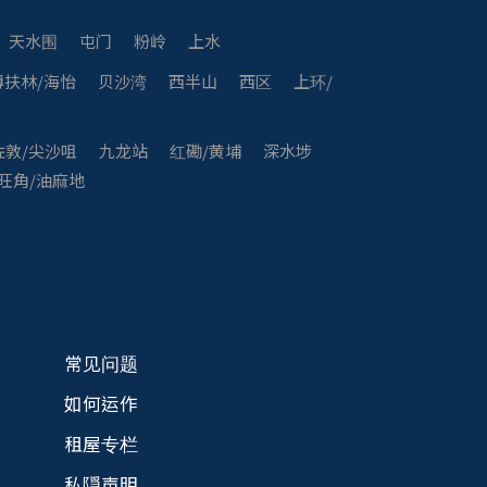
天水围
屯门
粉岭
上水
薄扶林/海怡
贝沙湾
西半山
西区
上环/
佐敦/尖沙咀
九龙站
红磡/黄埔
深水埗
旺角/油麻地
常见问题
如何运作
租屋专栏
私隠声明