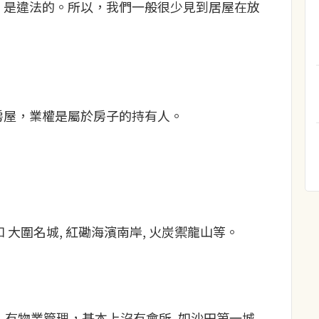
，是違法的。所以，我們一般很少見到居屋在放
房屋，業權是屬於房子的持有人。
大圍名城, 紅磡海濱南岸, 火炭禦龍山等。
有物業管理，基本上沒有會所, 如沙田第一城,