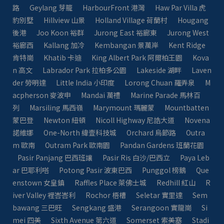
路
Geylang 芽籠
HarbourFront 港灣
Haw Par Villa 虎
豹別墅
Hillview 山景
Holland Village 荷蘭村
Hougang
後港
Joo Koon 裕群
Jurong East 裕廊東
Jurong West
裕廊西
Kallang 加冷
Kembangan 景萬岸
Kent Ridge
肯特崗
Khatib 卡迪
King Albert Park 阿爾柏王園
Kova
n 高文
Labrador Park 拉柏多公園
Lakeside 湖畔
Laven
der 勞明達
Little India 小印度
Lorong Chuan 羅弄泉
M
acpherson 麥波申
Mandai 萬禮
Marine Parade 馬林百
列
Marsiling 馬西嶺
Marymount 瑪麗蒙
Mountbatten
蒙巴登
Newton 紐頓
Nicoll Highway 尼誥大道
Novena
諾維娜
One-North 緯壹科技城
Orchard 烏節路
Outra
m 歐南
Outram Park 歐南園
Pandan Gardens 班蘭花園
Pasir Panjang 巴西班讓
Pasir Ris 白沙/巴西立
Paya Leb
ar 巴耶利嗒
Potong Pasir 波東巴西
Punggol 榜鵝
Que
enstown 女皇鎮
Raffles Place 萊佛士城
Redhill 紅山
R
iver Valley 裡峇峇利
Rochor 梧槽
Seletar 實里達
Sem
bawang 三巴旺
Sengkang 盛港
Serangoon 實龍崗
Si
mei 四美
Sixth Avenue 第六道
Somerset 索美塞
Stadi