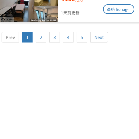
聯絡 fionag@transinex.com.sg
1天前更新
Prev
1
2
3
4
5
Next