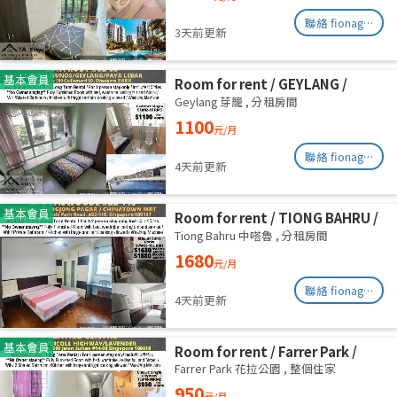
聯絡 fionag@transinex.com.sg
3天前更新
基本會員
Room for rent / GEYLANG /
Common room / 1pax stay /
Geylang 芽籠
,
分租房間
Available Immediately
1100
元/月
聯絡 fionag@transinex.com.sg
4天前更新
基本會員
Room for rent / TIONG BAHRU /
Master room / 1pax stay /
Tiong Bahru 中嗒魯
,
分租房間
Available 17 August
1680
元/月
聯絡 fionag@transinex.com.sg
4天前更新
基本會員
Room for rent / Farrer Park /
Serangoon / Common room /
Farrer Park 花拉公園
,
整個住家
1pax stay / Available 27 Aug
950
元/月