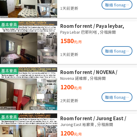
聯絡 fionag@transinex.com.sg
1天前更新
基本會員
Room for rent / Paya leybar,
Dakota / Master room / 1pax
Paya Lebar 巴耶利嗒
,
分租房間
stay / Available 2 Sept
1580
元/月
聯絡 fionag@transinex.com.sg
1天前更新
基本會員
Room for rent / NOVENA /
Common room / 1pax stay /
Novena 諾維娜
,
分租房間
Available Sept 2
1200
元/月
聯絡 fionag@transinex.com.sg
2天前更新
基本會員
Room for rent / Jurong East /
Common room / 1pax stay /
Jurong East 裕廊東
,
分租房間
Available 2 Sept
1200
元/月