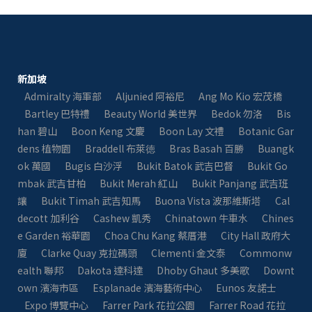
新加坡
Admiralty 海軍部
Aljunied 阿裕尼
Ang Mo Kio 宏茂橋
Bartley 巴特禮
Beauty World 美世界
Bedok 勿洛
Bis
han 碧山
Boon Keng 文慶
Boon Lay 文禮
Botanic Gar
dens 植物園
Braddell 布萊徳
Bras Basah 百勝
Buangk
ok 萬國
Bugis 白沙浮
Bukit Batok 武吉巴督
Bukit Go
mbak 武吉甘柏
Bukit Merah 紅山
Bukit Panjang 武吉班
讓
Bukit Timah 武吉知馬
Buona Vista 波那維斯塔
Cal
decott 加利谷
Cashew 凱秀
Chinatown 牛車水
Chines
e Garden 裕華園
Choa Chu Kang 蔡厝港
City Hall 政府大
廈
Clarke Quay 克拉碼頭
Clementi 金文泰​​
Commonw
ealth 聯邦
Dakota 達科達
Dhoby Ghaut 多美歌
Downt
own 濱海市區
Esplanade 濱海藝術中心
Eunos 友諾士
Expo 博覽中心
Farrer Park 花拉公園
Farrer Road 花拉