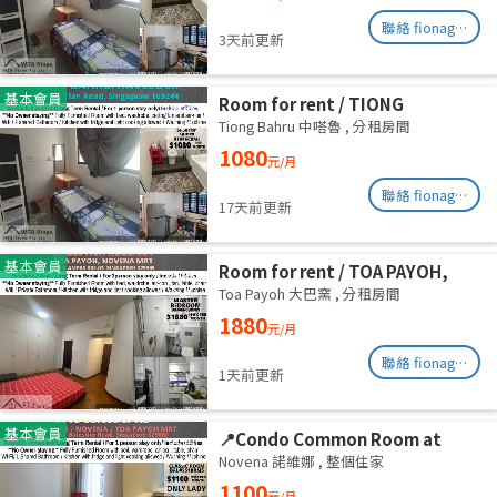
August
聯絡 fionag@transinex.com.sg
3天前更新
基本會員
Room for rent / TIONG
BAHRU/HAVELOCK / Common
Tiong Bahru 中嗒魯
,
分租房間
room / 1pax stay / Available 6
1080
元/月
August
聯絡 fionag@transinex.com.sg
17天前更新
基本會員
Room for rent / TOA PAYOH,
NOVENA MRT / Master room /
Toa Payoh 大巴窯
,
分租房間
1pax stay / Available Sept 2
1880
元/月
聯絡 fionag@transinex.com.sg
1天前更新
基本會員
📍Condo Common Room at
Balestier - Available
Novena 諾維娜
,
整個住家
Immediately
1100
元/月