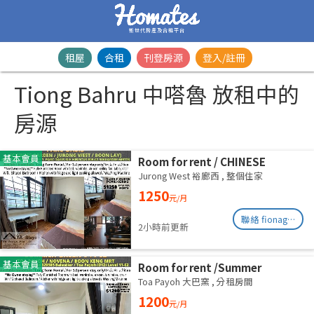
新世代房產及合租平台
租屋
合租
刊登房源
登入/註冊
Tiong Bahru 中嗒魯 放租中的
房源
基本會員
Room for rent / CHINESE
GARDEN / JURONG WEST /
Jurong West 裕廊西
,
整個住家
Common room / 1-2 pax stay /
1250
元/月
Available Immediately
聯絡 fionag@transinex.com.sg
2小時前更新
基本會員
Room for rent /Summer
Green/Common room/1
Toa Payoh 大巴窯
,
分租房間
pax/Available Immediately
1200
元/月