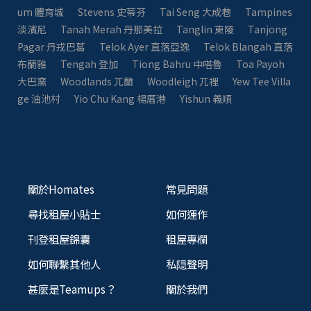
um 體育城
Stevens 史蒂芬
Tai Seng 大成巷
Tampines
淡濱尼
Tanah Merah 丹那美拉
Tanglin 東陵
Tanjong
Pagar 丹戎巴葛
Telok Ayer 直落亞逸
Telok Blangah 直落
布蘭雅
Tengah 登加
Tiong Bahru 中嗒魯
Toa Payoh
大巴窯
Woodlands 兀蘭
Woodleigh 兀裡
Yew Tee Villa
ge 油池村
Yio Chu Kang 楊厝港
Yishun 義順
關於Homates
常見問題
尋找租屋小貼士
如何運作
刊登租屋錦囊
租屋專欄
如何聯繫其他人
私隠聲明
甚麼是Teamups？
關於我們