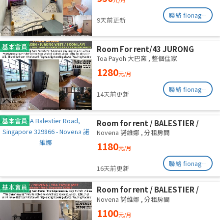
聯絡 fionag@transinex.com.sg
9天前更新
基本會員
Room For rent/43 JURONG
EAST AVENUE 1, PARC OASIS
Toa Payoh 大巴窯
,
整個住家
BLK HIBISCUS 60977
1280
元/月
Road/commen /for 1pax/
Available Immediate
聯絡 fionag@transinex.com.sg
14天前更新
基本會員
Room for rent / BALESTIER /
NOVENA / Common room / 1pax
Novena 諾維娜
,
分租房間
stay / Available immediate
1180
元/月
聯絡 fionag@transinex.com.sg
16天前更新
基本會員
Room for rent / BALESTIER /
NOVENA / Common room / 1pax
Novena 諾維娜
,
分租房間
stay / Available immediate
1100
元/月