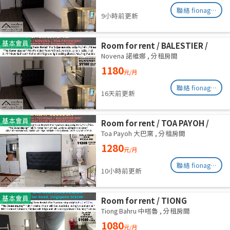
聯絡 fionag@transinex.com.sg
9小時前更新
基本會員
Room for rent / BALESTIER /
NOVENA / Common room / 1pax
Novena 諾維娜
,
分租房間
stay / Available immediate
1180
元/月
聯絡 fionag@transinex.com.sg
16天前更新
基本會員
Room for rent / TOA PAYOH /
NOVENA / Common room / 1pax
Toa Payoh 大巴窯
,
分租房間
stay / Available immediate
1280
元/月
聯絡 fionag@transinex.com.sg
10小時前更新
基本會員
Room for rent / TIONG
BAHRU/HAVELOCK / Common
Tiong Bahru 中嗒魯
,
分租房間
room / 1pax stay / Available 13
1080
元/月