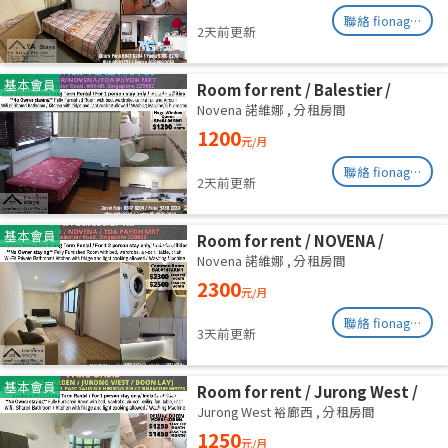
聯絡 fionag@transinex.com.sg
2天前更新
基本會員
Room for rent / Balestier /
Common room / 1pax stay /
Novena 諾維娜
,
分租房間
Available Immediately
1200
元/月
聯絡 fionag@transinex.com.sg
2天前更新
基本會員
Room for rent / NOVENA /
Master room / 2,3 pax stay /
Novena 諾維娜
,
分租房間
Available Immediately
2300
元/月
聯絡 fionag@transinex.com.sg
3天前更新
基本會員
Room for rent / Jurong West /
Common room / 1pax stay /
Jurong West 裕廊西
,
分租房間
Available Oct 2
1250
元/月