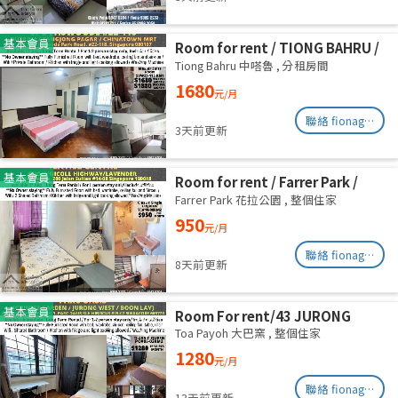
基本會員
Room for rent / TIONG BAHRU /
Master room / 1pax stay /
Tiong Bahru 中嗒魯
,
分租房間
Available 17 August
1680
元/月
聯絡 fionag@transinex.com.sg
3天前更新
基本會員
Room for rent / Farrer Park /
Serangoon / Common room /
Farrer Park 花拉公園
,
整個住家
1pax stay / Available 27 Aug
950
元/月
聯絡 fionag@transinex.com.sg
8天前更新
基本會員
Room For rent/43 JURONG
EAST AVENUE 1, PARC OASIS
Toa Payoh 大巴窯
,
整個住家
BLK HIBISCUS 60977
1280
元/月
Road/commen /for 1pax/
Available Immediate
聯絡 fionag@transinex.com.sg
13天前更新