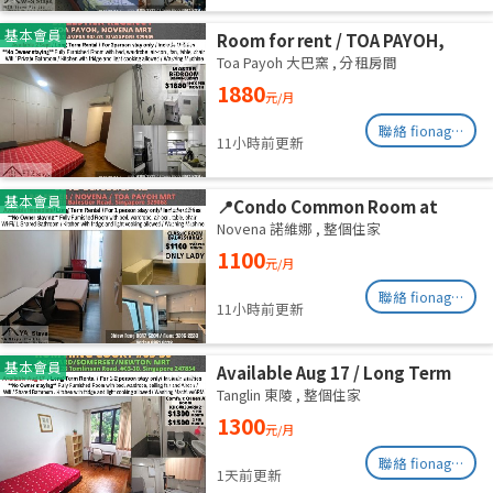
基本會員
Room for rent / TOA PAYOH,
NOVENA MRT / Master room /
Toa Payoh 大巴窯
,
分租房間
1pax stay / Available Sept 2
1880
元/月
聯絡 fionag@transinex.com.sg
11小時前更新
基本會員
📍Condo Common Room at
Balestier - Available
Novena 諾維娜
,
整個住家
Immediately
1100
元/月
聯絡 fionag@transinex.com.sg
11小時前更新
基本會員
Available Aug 17 / Long Term
Rental / For 1-2 person stay
Tanglin 東陵
,
整個住家
only / Include utilities
1300
元/月
聯絡 fionag@transinex.com.sg
1天前更新