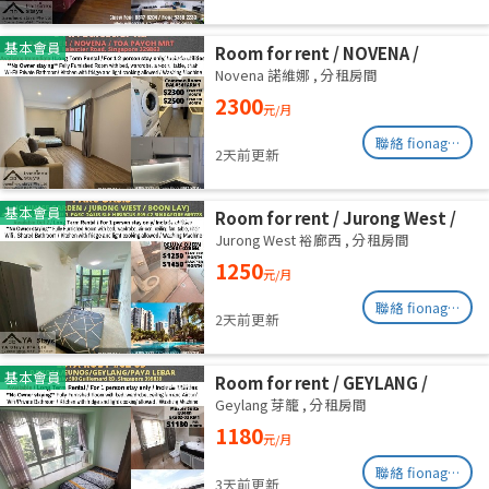
基本會員
Room for rent / NOVENA /
Master room / 2,3 pax stay /
Novena 諾維娜
,
分租房間
Available Immediately
2300
元/月
聯絡 fionag@transinex.com.sg
2天前更新
基本會員
Room for rent / Jurong West /
Common room / 1pax stay /
Jurong West 裕廊西
,
分租房間
Available Oct 2
1250
元/月
聯絡 fionag@transinex.com.sg
2天前更新
基本會員
Room for rent / GEYLANG /
Common room / 1pax stay /
Geylang 芽籠
,
分租房間
Available Immediately
1180
元/月
聯絡 fionag@transinex.com.sg
3天前更新