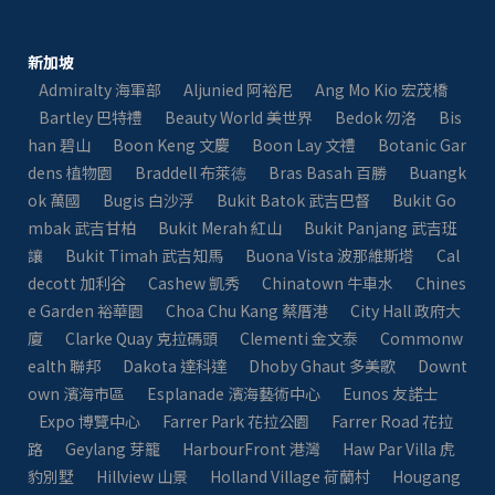
新加坡
Admiralty 海軍部
Aljunied 阿裕尼
Ang Mo Kio 宏茂橋
Bartley 巴特禮
Beauty World 美世界
Bedok 勿洛
Bis
han 碧山
Boon Keng 文慶
Boon Lay 文禮
Botanic Gar
dens 植物園
Braddell 布萊徳
Bras Basah 百勝
Buangk
ok 萬國
Bugis 白沙浮
Bukit Batok 武吉巴督
Bukit Go
mbak 武吉甘柏
Bukit Merah 紅山
Bukit Panjang 武吉班
讓
Bukit Timah 武吉知馬
Buona Vista 波那維斯塔
Cal
decott 加利谷
Cashew 凱秀
Chinatown 牛車水
Chines
e Garden 裕華園
Choa Chu Kang 蔡厝港
City Hall 政府大
廈
Clarke Quay 克拉碼頭
Clementi 金文泰​​
Commonw
ealth 聯邦
Dakota 達科達
Dhoby Ghaut 多美歌
Downt
own 濱海市區
Esplanade 濱海藝術中心
Eunos 友諾士
Expo 博覽中心
Farrer Park 花拉公園
Farrer Road 花拉
路
Geylang 芽籠
HarbourFront 港灣
Haw Par Villa 虎
豹別墅
Hillview 山景
Holland Village 荷蘭村
Hougang