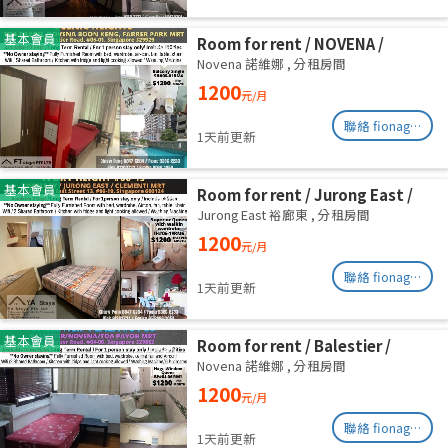
基本會員
Room for rent / NOVENA /
Common room / 1pax stay /
Novena 諾維娜
,
分租房間
Available Sept 2
1200
元/月
聯絡 fionag@transinex.com.sg
1天前更新
基本會員
Room for rent / Jurong East /
Common room / 1pax stay /
Jurong East 裕廊東
,
分租房間
Available 2 Sept
1200
元/月
聯絡 fionag@transinex.com.sg
1天前更新
基本會員
Room for rent / Balestier /
Common room / 1pax stay /
Novena 諾維娜
,
分租房間
Available Immediately
1200
元/月
聯絡 fionag@transinex.com.sg
1天前更新