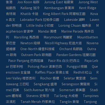
後港
Joo Koon 裕群
Jurong East 裕廊東
Jurong West
裕廊西
Kallang 加冷
Kembangan 景萬岸
Kent Ridge
肯特崗
Khatib 卡迪
King Albert Park 阿爾柏王園
Kova
n 高文
Labrador Park 拉柏多公園
Lakeside 湖畔
Laven
der 勞明達
Little India 小印度
Lorong Chuan 羅弄泉
M
acpherson 麥波申
Mandai 萬禮
Marine Parade 馬林百
列
Marsiling 馬西嶺
Marymount 瑪麗蒙
Mountbatten
蒙巴登
Newton 紐頓
Nicoll Highway 尼誥大道
Novena
諾維娜
One-North 緯壹科技城
Orchard 烏節路
Outra
m 歐南
Outram Park 歐南園
Pandan Gardens 班蘭花園
Pasir Panjang 巴西班讓
Pasir Ris 白沙/巴西立
Paya Leb
ar 巴耶利嗒
Potong Pasir 波東巴西
Punggol 榜鵝
Que
enstown 女皇鎮
Raffles Place 萊佛士城
Redhill 紅山
R
iver Valley 裡峇峇利
Rochor 梧槽
Seletar 實里達
Sem
bawang 三巴旺
Sengkang 盛港
Serangoon 實龍崗
Si
mei 四美
Sixth Avenue 第六道
Somerset 索美塞
Stadi
um 體育城
Stevens 史蒂芬
Tai Seng 大成巷
Tampines
淡濱尼
Tanah Merah 丹那美拉
Tanglin 東陵
Tanjong