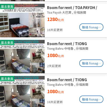
基本會員
Room for rent / TOA PAYOH /
NOVENA / Common room / 1pax
Toa Payoh 大巴窯
,
分租房間
stay / Available immediate
1280
元/月
聯絡 fionag@transinex.com.sg
16天前更新
基本會員
Room for rent / TIONG
BAHRU/HAVELOCK / Common
Tiong Bahru 中嗒魯
,
分租房間
room / 1pax stay / Available 13
1080
元/月
August
聯絡 fionag@transinex.com.sg
2天前更新
基本會員
Room for rent / TIONG
BAHRU/HAVELOCK / Common
Tiong Bahru 中嗒魯
,
分租房間
room / 1pax stay / Available 6
1080
元/月
August
聯絡 fionag@transinex.com.sg
16天前更新