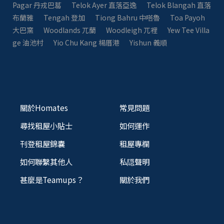
Pagar 丹戎巴葛
Telok Ayer 直落亞逸
Telok Blangah 直落
布蘭雅
Tengah 登加
Tiong Bahru 中嗒魯
Toa Payoh
大巴窯
Woodlands 兀蘭
Woodleigh 兀裡
Yew Tee Villa
ge 油池村
Yio Chu Kang 楊厝港
Yishun 義順
關於Homates
常見問題
尋找租屋小貼士
如何運作
刊登租屋錦囊
租屋專欄
如何聯繫其他人
私隠聲明
甚麼是Teamups？
關於我們