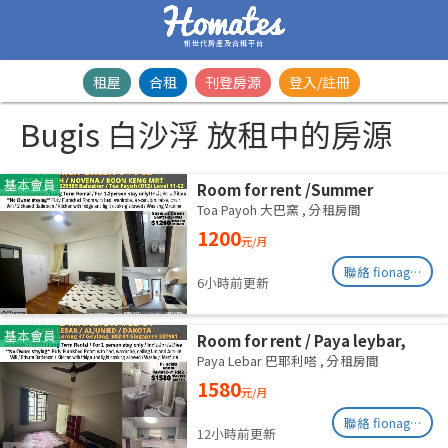
新世代房產及合租平台
租屋
合租
刊登房源
登入/註冊
Bugis 白沙浮 放租中的房源
基本會員
Room for rent /Summer
Green/Common room/1
Toa Payoh 大巴窯
,
分租房間
pax/Available Immediately
1200
元/月
聯絡 fionag@transinex.com.sg
6小時前更新
基本會員
Room for rent / Paya leybar,
Dakota / Master room / 1pax
Paya Lebar 巴耶利嗒
,
分租房間
stay / Available 2 Sept
1580
元/月
聯絡 fionag@transinex.com.sg
12小時前更新