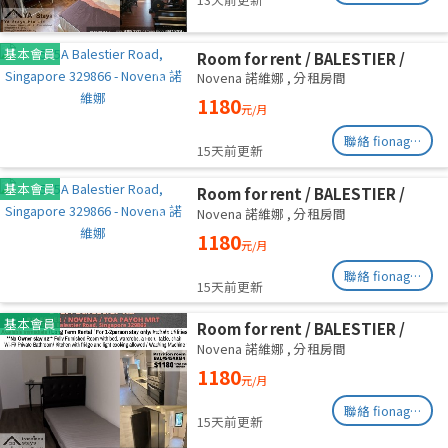
基本會員
Room for rent / BALESTIER /
NOVENA / Common room / 1pax
Novena 諾維娜
,
分租房間
stay / Available immediate
1180
元/月
聯絡 fionag@transinex.com.sg
15天前更新
基本會員
Room for rent / BALESTIER /
NOVENA / Common room / 1pax
Novena 諾維娜
,
分租房間
stay / Available immediate
1180
元/月
聯絡 fionag@transinex.com.sg
15天前更新
基本會員
Room for rent / BALESTIER /
NOVENA / Common room / 1pax
Novena 諾維娜
,
分租房間
stay / Available immediate
1180
元/月
聯絡 fionag@transinex.com.sg
15天前更新