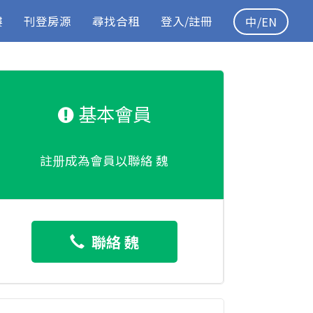
樓
刊登房源
尋找合租
登入/註冊
中/EN
基本會員
註册成為會員以聯絡 魏
聯絡 魏