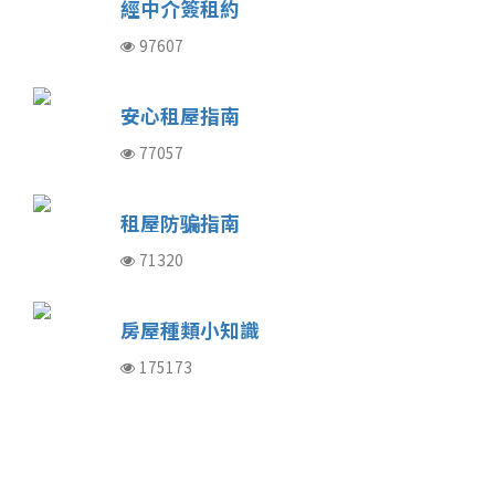
經中介簽租約
97607
安心租屋指南
77057
租屋防骗指南
71320
房屋種類小知識
175173