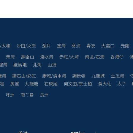
/太和
沙田/火炭
深井
荃灣
葵涌
青衣
大窩口
元朗
灣
柴灣
壽臣山
淺水灣
赤柱/大潭
南區/石澳
香港仔
鑼灣
跑馬地
北角
山頂
龍灣
鑽石山/彩虹
康城/清水灣
調景嶺
九龍城
土瓜灣
咀
奧運
九龍塘
石硤尾
何文田/京士柏
黃大仙
太子
坪洲
南丫島
長洲